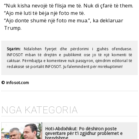
“Nuk kisha nevojë të flisja me të. Nuk di çfarë të them.
“Ajo më luti të bëja një foto me të.
“Ajo donte shumë një foto me mua.”, ka deklaruar
Trump.
Sqarim:
Ndalohen fyerjet dhe përdorimi i gjuhës ofenduese.
INFOSOT mban të drejtën e publikimit ose jo të një komenti të
caktuar. Përmbajtja e komenteve nuk pasqyron, qëndrim editorial të
redaksisë së portalit INFOSOT. Ju faleminderit për mirëkuptimin!
© infosot.com
NGA KATEGORIA
Hoti-Abdixhikut: Po dëshiron poste
qeveritare për t’i zgjidhur problemet e
brendshme