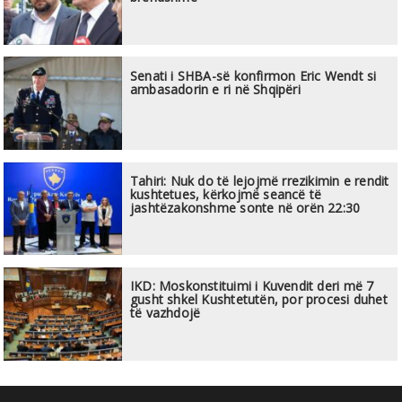
Senati i SHBA-së konfirmon Eric Wendt si
ambasadorin e ri në Shqipëri
Tahiri: Nuk do të lejojmë rrezikimin e rendit
kushtetues, kërkojmë seancë të
jashtëzakonshme sonte në orën 22:30
IKD: Moskonstituimi i Kuvendit deri më 7
gusht shkel Kushtetutën, por procesi duhet
të vazhdojë