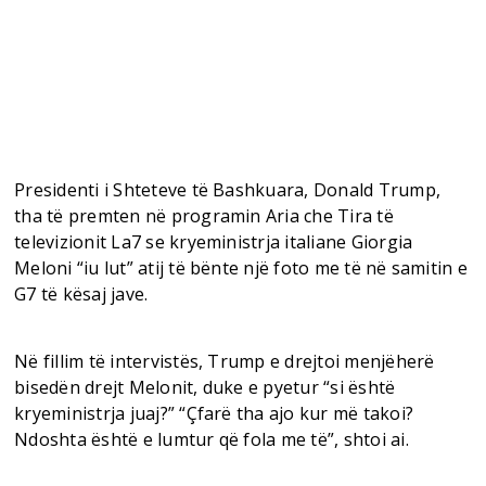
Presidenti i Shteteve të Bashkuara, Donald Trump,
tha të premten në programin Aria che Tira të
televizionit La7 se kryeministrja italiane Giorgia
Meloni “iu lut” atij të bënte një foto me të në samitin e
G7 të kësaj jave.
Në fillim të intervistës, Trump e drejtoi menjëherë
bisedën drejt Melonit, duke e pyetur “si është
kryeministrja juaj?” “Çfarë tha ajo kur më takoi?
Ndoshta është e lumtur që fola me të”, shtoi ai.