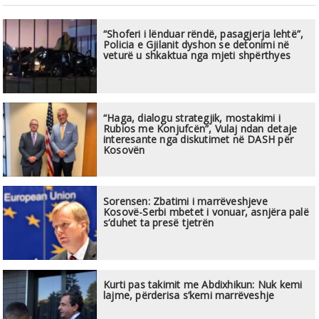
“Shoferi i lënduar rëndë, pasagjerja lehtë”,
Policia e Gjilanit dyshon se detonimi në
veturë u shkaktua nga mjeti shpërthyes
“Haga, dialogu strategjik, mostakimi i
Rubios me Konjufcën”, Vulaj ndan detaje
interesante nga diskutimet në DASH për
Kosovën
Sorensen: Zbatimi i marrëveshjeve
Kosovë-Serbi mbetet i vonuar, asnjëra palë
s’duhet ta presë tjetrën
Kurti pas takimit me Abdixhikun: Nuk kemi
lajme, përderisa s’kemi marrëveshje