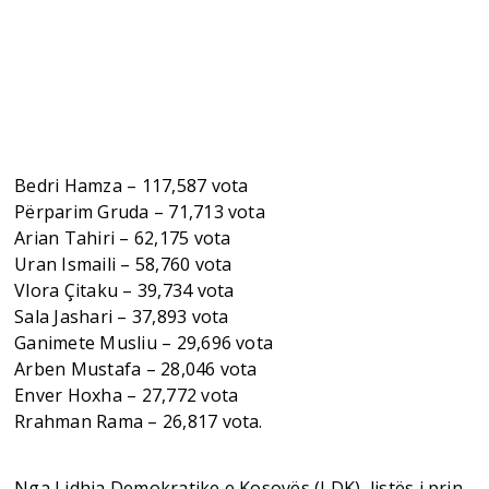
Bedri Hamza – 117,587 vota
Përparim Gruda – 71,713 vota
Arian Tahiri – 62,175 vota
Uran Ismaili – 58,760 vota
Vlora Çitaku – 39,734 vota
Sala Jashari – 37,893 vota
Ganimete Musliu – 29,696 vota
Arben Mustafa – 28,046 vota
Enver Hoxha – 27,772 vota
Rrahman Rama – 26,817 vota.
Nga Lidhja Demokratike e Kosovës (LDK), listës i prin