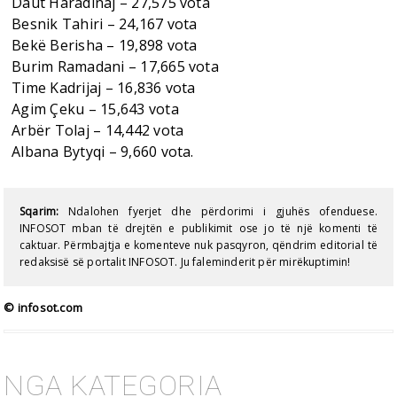
Daut Haradinaj – 27,575 vota
Besnik Tahiri – 24,167 vota
Bekë Berisha – 19,898 vota
Burim Ramadani – 17,665 vota
Time Kadrijaj – 16,836 vota
Agim Çeku – 15,643 vota
Arbër Tolaj – 14,442 vota
Albana Bytyqi – 9,660 vota.
Sqarim:
Ndalohen fyerjet dhe përdorimi i gjuhës ofenduese.
INFOSOT mban të drejtën e publikimit ose jo të një komenti të
caktuar. Përmbajtja e komenteve nuk pasqyron, qëndrim editorial të
redaksisë së portalit INFOSOT. Ju faleminderit për mirëkuptimin!
© infosot.com
NGA KATEGORIA