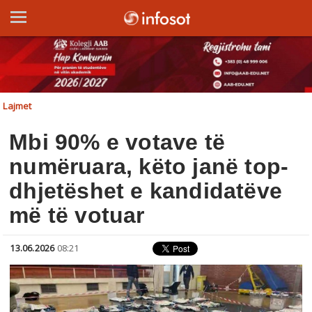
Lajmet
Mbi 90% e votave të
numëruara, këto janë top-
dhjetëshet e kandidatëve
më të votuar
13.06.2026
08:21