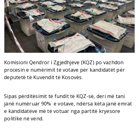
Komisioni Qendror i Zgjedhjeve (KQZ) po vazhdon
procesin e numërimit të votave për kandidatët për
deputetë të Kuvendit të Kosovës.
Sipas përditësimit të fundit të KQZ-së, deri më tani
janë numëruar 90% e votave, ndërsa këta janë emrat
e kandidatëve më të votuar nga partitë kryesore
politike në vend.