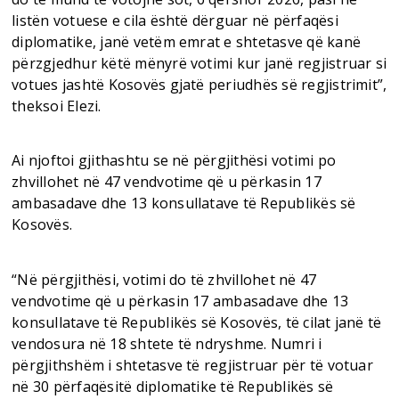
listën votuese e cila është dërguar në përfaqësi
diplomatike, janë vetëm emrat e shtetasve që kanë
përzgjedhur këtë mënyrë votimi kur janë regjistruar si
votues jashtë Kosovës gjatë periudhës së regjistrimit”,
theksoi Elezi.
Ai njoftoi gjithashtu se në përgjithësi votimi po
zhvillohet në 47 vendvotime që u përkasin 17
ambasadave dhe 13 konsullatave të Republikës së
Kosovës.
“Në përgjithësi, votimi do të zhvillohet në 47
vendvotime që u përkasin 17 ambasadave dhe 13
konsullatave të Republikës së Kosovës, të cilat janë të
vendosura në 18 shtete të ndryshme. Numri i
përgjithshëm i shtetasve të regjistruar për të votuar
në 30 përfaqësitë diplomatike të Republikës së