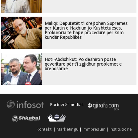
Maliqi: Deputetët t’i drejtohen Supremes
për Kurtin e Haxhiun jo Kushtetueses,
Prokuroria të hapë procedurë për krim
kundër Republikës
Hoti-Abdixhikut: Po dëshiron poste
qeveritare për t’i zgjidhur problemet e
brendshme
Partnerët medial:
Kontakti
|
Marketingu
|
Immpresum
|
Institucione