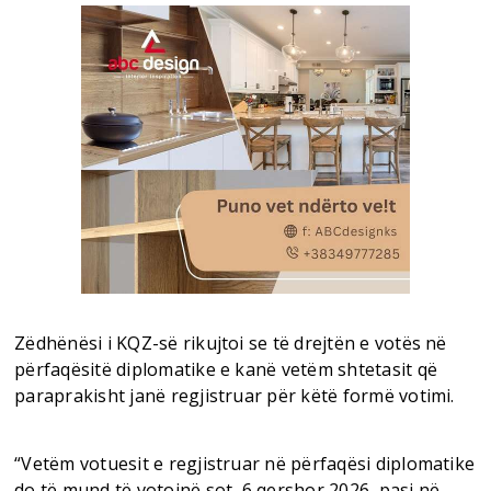
Zëdhënësi i KQZ-së rikujtoi se të drejtën e votës në
përfaqësitë diplomatike e kanë vetëm shtetasit që
paraprakisht janë regjistruar për këtë formë votimi.
“Vetëm votuesit e regjistruar në përfaqësi diplomatike
do të mund të votojnë sot, 6 qershor 2026, pasi në