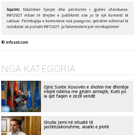
Sqarim:
Ndalohen fyerjet dhe përdorimi i gjuhës ofenduese.
INFOSOT mban të drejtën e publikimit ose jo të një komenti të
caktuar. Përmbajtja e komenteve nuk pasqyron, qëndrim editorial të
redaksisë së portalit INFOSOT. Ju faleminderit për mirëkuptimin!
© infosot.com
NGA KATEGORIA
Gjini: Sonte Kosovën e shohin me dhimbje
miqtë ndërsa me gëzim armiqtë, Kurti po
ia qet faqen e zezë vendit
Gruda: Jemi në situatë të
jashtëzakonshme, anarki e plotë