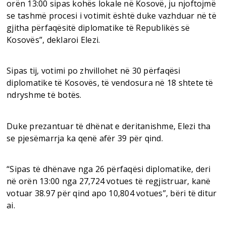
orën 13:00 sipas kohës lokale në Kosovë, ju njoftojmë
se tashmë procesi i votimit është duke vazhduar në të
gjitha përfaqësitë diplomatike të Republikës së
Kosovës”, deklaroi Elezi.
Sipas tij, votimi po zhvillohet në 30 përfaqësi
diplomatike të Kosovës, të vendosura në 18 shtete të
ndryshme të botës.
Duke prezantuar të dhënat e deritanishme, Elezi tha
se pjesëmarrja ka qenë afër 39 për qind.
“Sipas të dhënave nga 26 përfaqësi diplomatike, deri
në orën 13:00 nga 27,724 votues të regjistruar, kanë
votuar 38.97 për qind apo 10,804 votues”, bëri të ditur
ai.