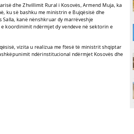
ltarisë dhe Zhvillimit Rural i Kosovës, Armend Muja, ka
anë, ku së bashku me ministrin e Bujqësisë dhe
dis Salla, kanë nënshkruar dy marrëveshje
e koordinimit ndërmjet dy vendeve në sektorin e
qësisë, vizita u realizua me ftesë të ministrit shqiptar
 bashkëpunimit ndërinstitucional ndërmjet Kosovës dhe