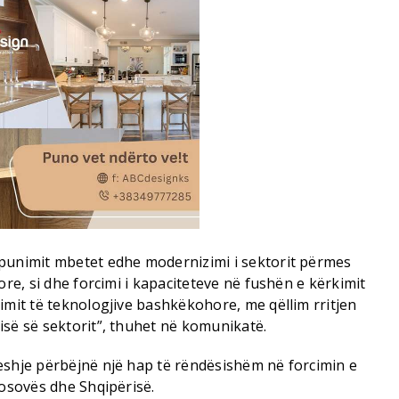
punimit mbetet edhe modernizimi i sektorit përmes
ore, si dhe forcimi i kapaciteteve në fushën e kërkimit
imit të teknologjive bashkëkohore, me qëllim rritjen
isë së sektorit”, thuhet në komunikatë.
eshje përbëjnë një hap të rëndësishëm në forcimin e
Kosovës dhe Shqipërisë.