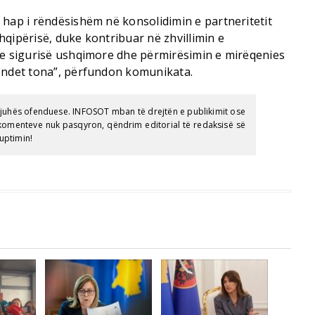
 hap i rëndësishëm në konsolidimin e partneritetit
qipërisë, duke kontribuar në zhvillimin e
 e sigurisë ushqimore dhe përmirësimin e mirëqenies
vendet tona”, përfundon komunikata.
gjuhës ofenduese. INFOSOT mban të drejtën e publikimit ose
e komenteve nuk pasqyron, qëndrim editorial të redaksisë së
uptimin!