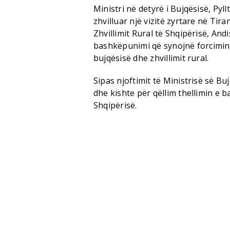
Ministri në detyrë i Bujqësisë, Pyl
zhvilluar një vizitë zyrtare në Tir
Zhvillimit Rural të Shqipërisë, An
bashkëpunimi që synojnë forcimin 
bujqësisë dhe zhvillimit rural.
Sipas njoftimit të Ministrisë së Buj
dhe kishte për qëllim thellimin e
Shqipërisë.