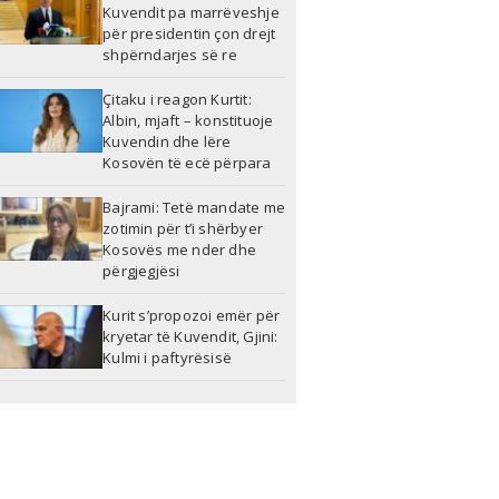
Kuvendit pa marrëveshje
për presidentin çon drejt
shpërndarjes së re
Çitaku i reagon Kurtit:
Albin, mjaft – konstituoje
Kuvendin dhe lëre
Kosovën të ecë përpara
Bajrami: Tetë mandate me
zotimin për t’i shërbyer
Kosovës me nder dhe
përgjegjësi
Kurit s’propozoi emër për
kryetar të Kuvendit, Gjini:
Kulmi i paftyrësisë