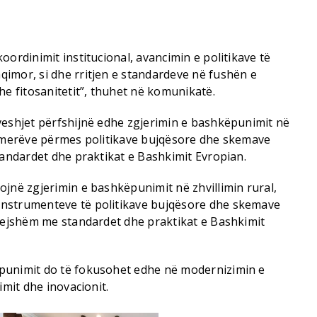
oordinimit institucional, avancimin e politikave të
imor, si dhe rritjen e standardeve në fushën e
he fitosanitetit”, thuhet në komunikatë.
veshjet përfshijnë edhe zgjerimin e bashkëpunimit në
ermerëve përmes politikave bujqësore dhe skemave
tandardet dhe praktikat e Bashkimit Evropian.
jnë zgjerimin e bashkëpunimit në zhvillimin rural,
nstrumenteve të politikave bujqësore dhe skemave
ëtejshëm me standardet dhe praktikat e Bashkimit
punimit do të fokusohet edhe në modernizimin e
imit dhe inovacionit.