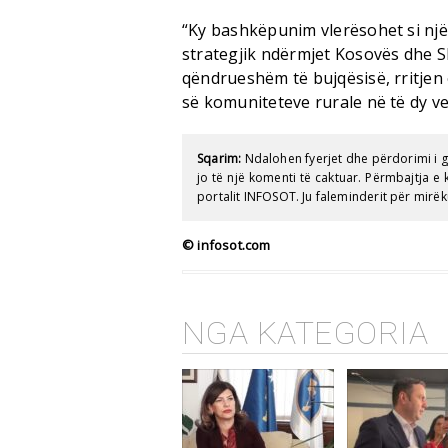
“Ky bashkëpunim vlerësohet si një
strategjik ndërmjet Kosovës dhe Sh
qëndrueshëm të bujqësisë, rritjen
së komuniteteve rurale në të dy 
Sqarim:
Ndalohen fyerjet dhe përdorimi i 
jo të një komenti të caktuar. Përmbajtja 
portalit INFOSOT. Ju faleminderit për mirëk
© infosot.com
NGA KATEGORIA