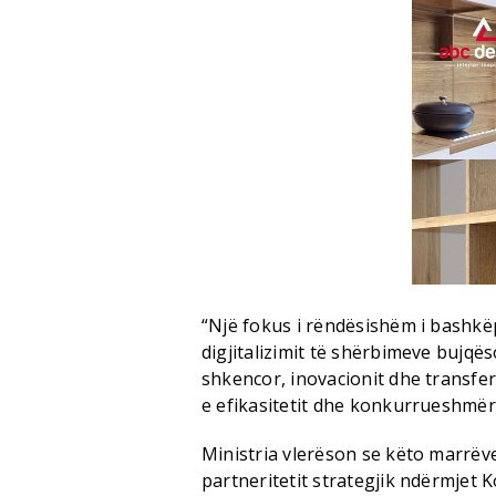
“Një fokus i rëndësishëm i bashkë
digjitalizimit të shërbimeve bujqës
shkencor, inovacionit dhe transfer
e efikasitetit dhe konkurrueshmër
Ministria vlerëson se këto marrëv
partneritetit strategjik ndërmjet 