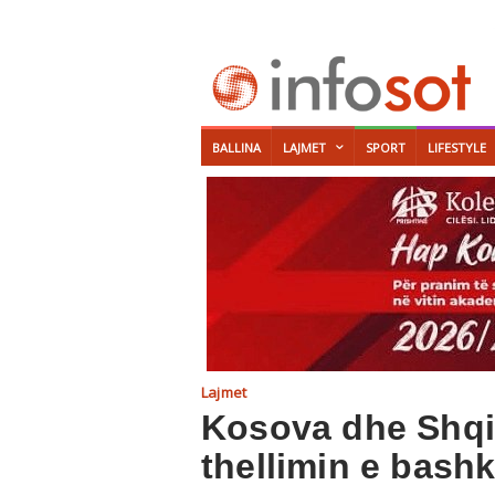
BALLINA
LAJMET
SPORT
LIFESTYLE
Lajmet
Kosova dhe Shqi
thellimin e bash