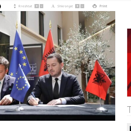
+
-
+
-

Rreshtat
A
Shkronjat

Print