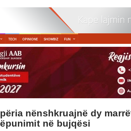
TECH
OPINIONE
SHOWBIZ
FUN
përia nënshkruajnë dy marrë
këpunimit në bujqësi