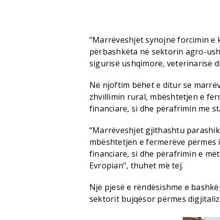
“Marrëveshjet synojnë forcimin e k
përbashkëta në sektorin agro-ushq
sigurisë ushqimore, veterinarisë d
Në njoftim bëhet e ditur se marrë
zhvillimin rural, mbështetjen e f
financiare, si dhe përafrimin me s
“Marrëveshjet gjithashtu parashiko
mbështetjen e fermerëve përmes i
financiare, si dhe përafrimin e m
Evropian”, thuhet më tej.
Një pjesë e rëndësishme e bashkë
sektorit bujqësor përmes digjitaliz