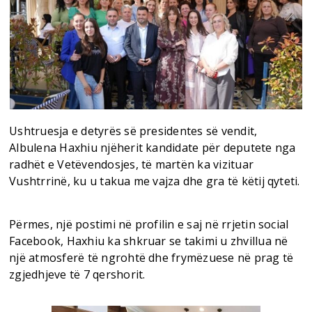
Ushtruesja e detyrës së presidentes së vendit,
Albulena Haxhiu njëherit kandidate për deputete nga
radhët e Vetëvendosjes, të martën ka vizituar
Vushtrrinë, ku u takua me vajza dhe gra të këtij qyteti.
Përmes, një postimi në profilin e saj në rrjetin social
Facebook, Haxhiu ka shkruar se takimi u zhvillua në
një atmosferë të ngrohtë dhe frymëzuese në prag të
zgjedhjeve të 7 qershorit.