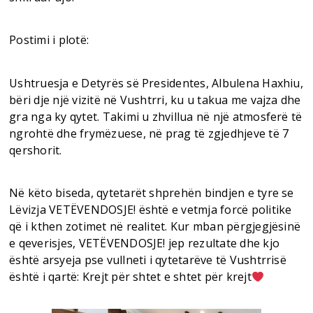
Postimi i plotë:
Ushtruesja e Detyrës së Presidentes, Albulena Haxhiu,
bëri dje një vizitë në Vushtrri, ku u takua me vajza dhe
gra nga ky qytet. Takimi u zhvillua në një atmosferë të
ngrohtë dhe frymëzuese, në prag të zgjedhjeve të 7
qershorit.
Në këto biseda, qytetarët shprehën bindjen e tyre se
Lëvizja VETËVENDOSJE! është e vetmja forcë politike
që i kthen zotimet në realitet. Kur mban përgjegjësinë
e qeverisjes, VETËVENDOSJE! jep rezultate dhe kjo
është arsyeja pse vullneti i qytetarëve të Vushtrrisë
është i qartë: Krejt për shtet e shtet për krejt