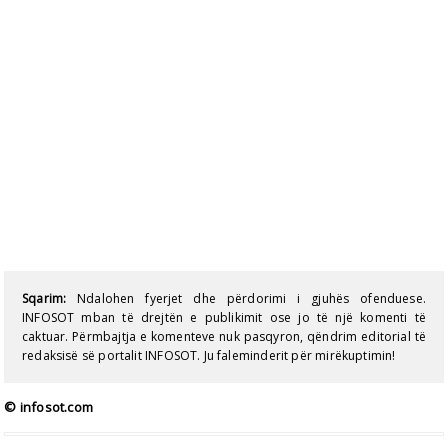
Sqarim:
Ndalohen fyerjet dhe përdorimi i gjuhës ofenduese.
INFOSOT mban të drejtën e publikimit ose jo të një komenti të
caktuar. Përmbajtja e komenteve nuk pasqyron, qëndrim editorial të
redaksisë së portalit INFOSOT. Ju faleminderit për mirëkuptimin!
© infosot.com