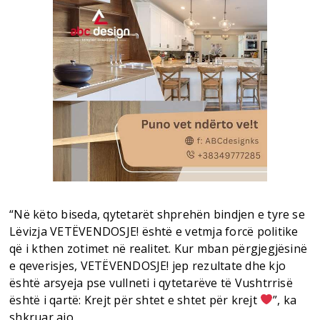
“Në këto biseda, qytetarët shprehën bindjen e tyre se
Lëvizja VETËVENDOSJE! është e vetmja forcë politike
që i kthen zotimet në realitet. Kur mban përgjegjësinë
e qeverisjes, VETËVENDOSJE! jep rezultate dhe kjo
është arsyeja pse vullneti i qytetarëve të Vushtrrisë
është i qartë: Krejt për shtet e shtet për krejt
”, ka
shkruar ajo.