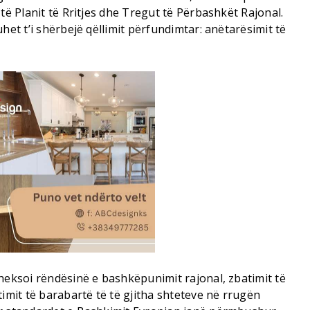
të Planit të Rritjes dhe Tregut të Përbashkët Rajonal.
het t’i shërbejë qëllimit përfundimtar: anëtarësimit të
heksoi rëndësinë e bashkëpunimit rajonal, zbatimit të
timit të barabartë të të gjitha shteteve në rrugën