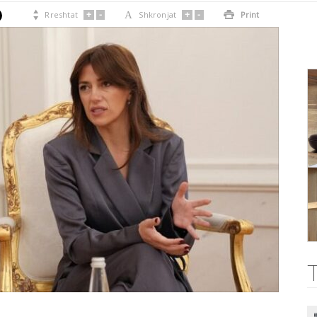
+
-
+
-

Rreshtat
A
Shkronjat

Print