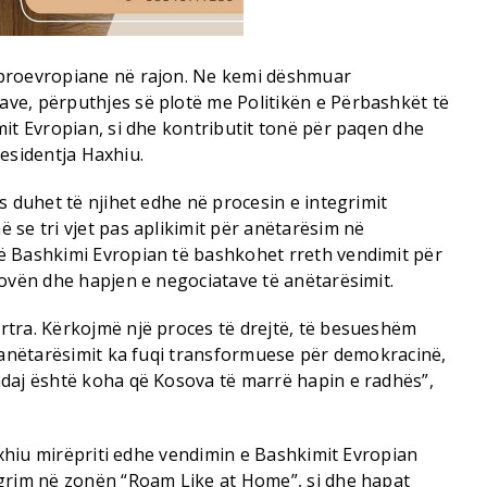
proevropiane në rajon. Ne kemi dëshmuar
ve, përputhjes së plotë me Politikën e Përbashkët të
it Evropian, si dhe kontributit tonë për paqen dhe
Presidentja Haxhiu.
s duhet të njihet edhe në procesin e integrimit
se tri vjet pas aplikimit për anëtarësim në
ë Bashkimi Evropian të bashkohet rreth vendimit për
sovën dhe hapjen e negociatave të anëtarësimit.
tra. Kërkojmë një proces të drejtë, të besueshëm
i anëtarësimit ka fuqi transformuese për demokracinë,
daj është koha që Kosova të marrë hapin e radhës”,
Haxhiu mirëpriti edhe vendimin e Bashkimit Evropian
grim në zonën “Roam Like at Home”, si dhe hapat