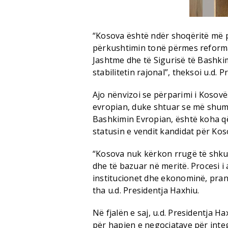
“Kosova është ndër shoqëritë më 
përkushtimin tonë përmes reforma
Jashtme dhe të Sigurisë të Bashkim
stabilitetin rajonal”, theksoi u.d. 
Ajo nënvizoi se përparimi i Kosovë
evropian, duke shtuar se më shumë 
Bashkimin Evropian, është koha q
statusin e vendit kandidat për Ko
“Kosova nuk kërkon rrugë të shkur
dhe të bazuar në meritë. Procesi 
institucionet dhe ekonominë, pran
tha u.d. Presidentja Haxhiu.
Në fjalën e saj, u.d. Presidentja 
për hapjen e negociatave për inte