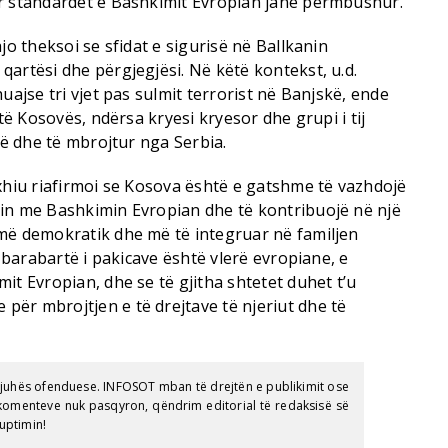
r standardet e Bashkimit Evropian janë përmbushur.
jo theksoi se sfidat e sigurisë në Ballkanin
artësi dhe përgjegjësi. Në këtë kontekst, u.d.
uajse tri vjet pas sulmit terrorist në Banjskë, ende
 të Kosovës, ndërsa kryesi kryesor dhe grupi i tij
rë dhe të mbrojtur nga Serbia.
xhiu riafirmoi se Kosova është e gatshme të vazhdojë
in me Bashkimin Evropian dhe të kontribuojë në një
më demokratik dhe më të integruar në familjen
i barabartë i pakicave është vlerë evropiane, e
it Evropian, dhe se të gjitha shtetet duhet t’u
ër mbrojtjen e të drejtave të njeriut dhe të
gjuhës ofenduese. INFOSOT mban të drejtën e publikimit ose
e komenteve nuk pasqyron, qëndrim editorial të redaksisë së
uptimin!