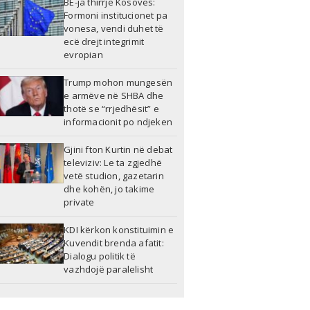
BE-ja thirrje Kosovës:
Formoni institucionet pa
vonesa, vendi duhet të
ecë drejt integrimit
evropian
Trump mohon mungesën
e armëve në SHBA dhe
thotë se “rrjedhësit” e
informacionit po ndjeken
Gjini fton Kurtin në debat
televiziv: Le ta zgjedhë
vetë studion, gazetarin
dhe kohën, jo takime
private
KDI kërkon konstituimin e
Kuvendit brenda afatit:
Dialogu politik të
vazhdojë paralelisht