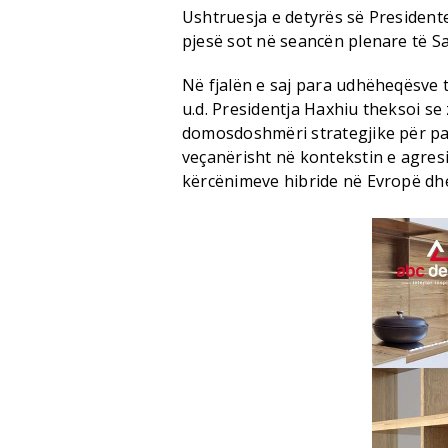
Ushtruesja e detyrës së President
pjesë sot në seancën plenare të Sam
Në fjalën e saj para udhëheqësve 
u.d. Presidentja Haxhiu theksoi se 
domosdoshmëri strategjike për paqe
veçanërisht në kontekstin e agresi
kërcënimeve hibride në Evropë dhe