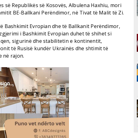
es së Republikës së Kosovës, Albulena Haxhiu, mori
itit BE-Ballkani Perëndimor, në Tivat të Malit të Zi.
të Bashkimit Evropian dhe të Ballkanit Perëndimor,
zgjerimi i Bashkimit Evropian duhet të shihet si
n, sigurinë dhe stabilitetin e kontinentit,
onit të Rusisë kundër Ukrainës dhe shtimit të
 në rajon.