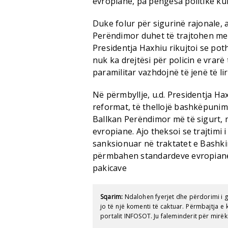
evropiane, pa pengesa politike ku
Duke folur për sigurinë rajonale, a
Perëndimor duhet të trajtohen me q
Presidentja Haxhiu rikujtoi se poth
nuk ka drejtësi për policin e vrarë
paramilitar vazhdojnë të jenë të li
Në përmbyllje, u.d. Presidentja Ha
reformat, të thellojë bashkëpunim
Ballkan Perëndimor më të sigurt, 
evropiane. Ajo theksoi se trajtimi 
sanksionuar në traktatet e Bashkim
përmbahen standardeve evropiane p
pakicave
Sqarim:
Ndalohen fyerjet dhe përdorimi i 
jo të një komenti të caktuar. Përmbajtja 
portalit INFOSOT. Ju faleminderit për mirëk