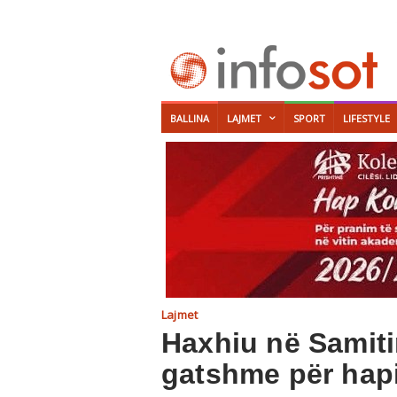
BALLINA
LAJMET
SPORT
LIFESTYLE
Lajmet
Haxhiu në Samiti
gatshme për hapi