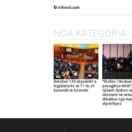
© infosot.com
NGA KATEGORIA
Betohen 120 deputetët e
“Shoferi i lëndua
legjislaturës se 11-të, të
pasagjerja lehtë”,
Kuvendit të Kosovës
Gjilanit dyshon s
detonimi në vetu
shkaktua nga mje
shpërthyes