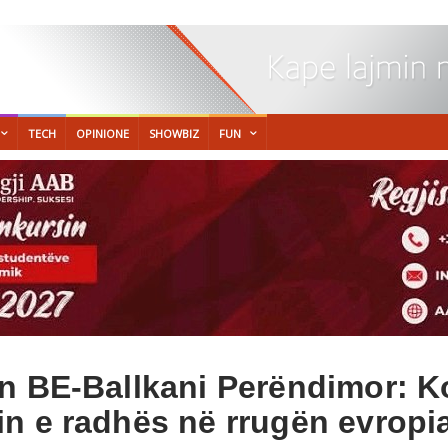
TECH
OPINIONE
SHOWBIZ
FUN
n BE-Ballkani Perëndimor: K
n e radhës në rrugën evropi