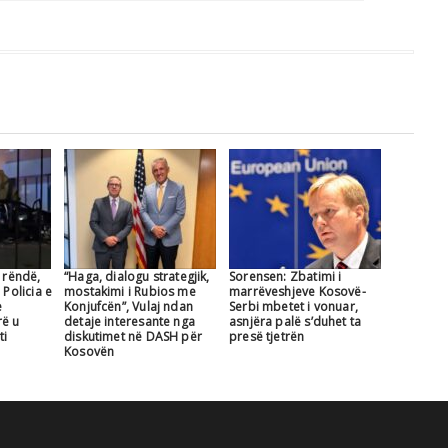
r rëndë,
“Haga, dialogu strategjik,
Sorensen: Zbatimi i
 Policia e
mostakimi i Rubios me
marrëveshjeve Kosovë-
e
Konjufcën”, Vulaj ndan
Serbi mbetet i vonuar,
rë u
detaje interesante nga
asnjëra palë s’duhet ta
ti
diskutimet në DASH për
presë tjetrën
Kosovën