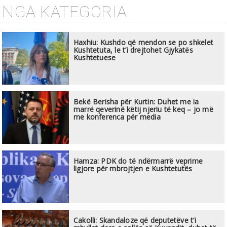
NGA KATEGORIA
Haxhiu: Kushdo që mendon se po shkelet
Kushtetuta, le t’i drejtohet Gjykatës
Kushtetuese
Bekë Berisha për Kurtin: Duhet me ia
marrë qeverinë këtij njeriu të keq – jo më
me konferenca për media
Hamza: PDK do të ndërmarrë veprime
ligjore për mbrojtjen e Kushtetutës
Cakolli: Skandaloze që deputetëve t’i