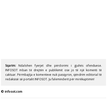
Sqarim:
Ndalohen fyerjet dhe përdorimi i gjuhës ofenduese.
INFOSOT mban të drejtën e publikimit ose jo të një komenti të
caktuar. Përmbajtja e komenteve nuk pasqyron, qëndrim editorial të
redaksisë së portalit INFOSOT. Ju faleminderit për mirëkuptimin!
© infosot.com