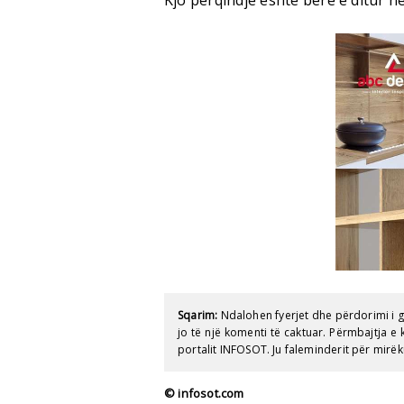
Kjo përqindje është bërë e ditur n
Sqarim:
Ndalohen fyerjet dhe përdorimi i 
jo të një komenti të caktuar. Përmbajtja 
portalit INFOSOT. Ju faleminderit për mirëk
© infosot.com