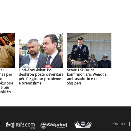
t’i
Hoti-Abdixhikut: Po
Senati i SHBA-së
mes për
dëshiron poste qeveritare
konfirmon Eric Wendt si
jo
për t’i zgjidhur problemet
ambasadorin e ri në
okuroria
e brendshme
Shqipëri
rë për
blikës
:
Kontakti