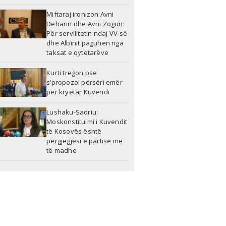
Miftaraj ironizon Avni
Deharin dhe Avni Zogun:
Për servilitetin ndaj VV-së
dhe Albinit paguhen nga
taksat e qytetarëve
Kurti tregon pse
s’propozoi përsëri emër
për kryetar Kuvendi
Lushaku-Sadriu:
Moskonstituimi i Kuvendit
të Kosovës është
përgjegjësi e partisë më
të madhe