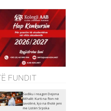
TË FUNDIT
Sadiku i reagon Dejona
Mihalit: Kurti na fton në
tavolinë, kjo na thotë jeni
me Listën Srpska