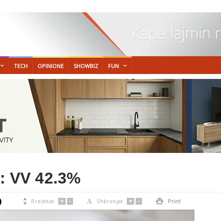
TECH
OPINIONE
SHOWBIZ
FUN
S: VV 42.3%
+
-
+
-

Rreshtat
A
Shkronjat

Print