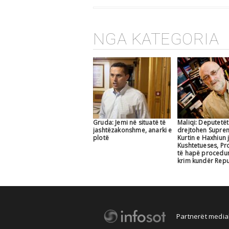
NGA KATEGORIA
Gruda: Jemi në situatë të
Maliqi: Deputetët 
jashtëzakonshme, anarki e
drejtohen Supre
plotë
Kurtin e Haxhiun 
Kushtetueses, Pr
të hapë procedu
krim kundër Repu
Partnerët medial