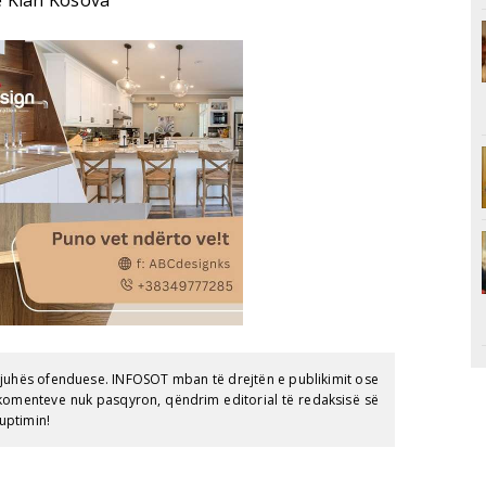
ë Klan Kosova
gjuhës ofenduese. INFOSOT mban të drejtën e publikimit ose
e komenteve nuk pasqyron, qëndrim editorial të redaksisë së
uptimin!