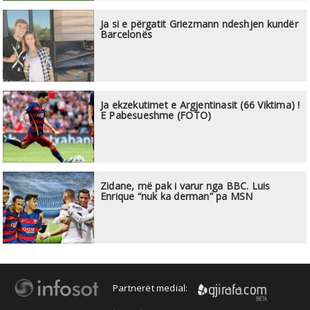
Ja si e përgatit Griezmann ndeshjen kundër
Barcelonës
Ja ekzekutimet e Argjentinasit (66 Viktima) !
E Pabesueshme (FOTO)
Zidane, më pak i varur nga BBC. Luis
Enrique “nuk ka derman” pa MSN
Partnerët medial: