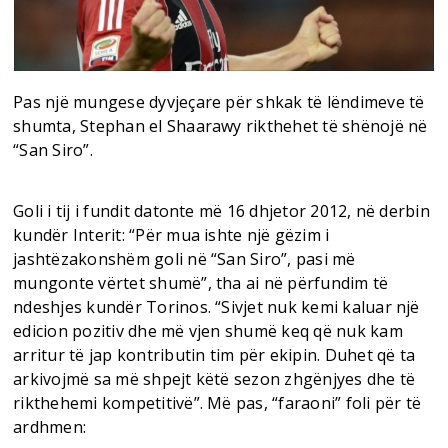
Pas një mungese dyvjeçare për shkak të lëndimeve të
shumta, Stephan el Shaarawy rikthehet të shënojë në
“San Siro”.
Goli i tij i fundit datonte më 16 dhjetor 2012, në derbin
kundër Interit: “Për mua ishte një gëzim i
jashtëzakonshëm goli në “San Siro”, pasi më
mungonte vërtet shumë”, tha ai në përfundim të
ndeshjes kundër Torinos. “Sivjet nuk kemi kaluar një
edicion pozitiv dhe më vjen shumë keq që nuk kam
arritur të jap kontributin tim për ekipin. Duhet që ta
arkivojmë sa më shpejt këtë sezon zhgënjyes dhe të
rikthehemi kompetitivë”. Më pas, “faraoni” foli për të
ardhmen: