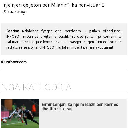
një njeri që jeton për Milanin”, ka nënvizuar El
Shaarawy.
Sqarim:
Ndalohen fyerjet dhe përdorimi i gjuhës ofenduese.
INFOSOT mban të drejtën e publikimit ose jo të një komenti të
caktuar. Përmbajtja e komenteve nuk pasqyron, qëndrim editorial të
redaksisë së portalit INFOSOT. Ju faleminderit për mirëkuptimin!
© infosot.com
NGA KATEGORIA
Ermir Lenjani ka një mesazh për Rennes
dhe tifozët e saj