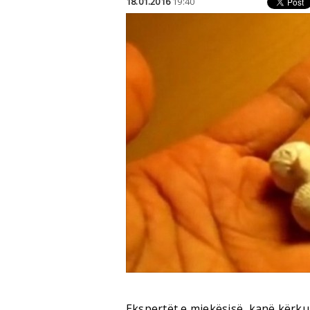
18.01.2016
19:40
Ekspertët e mjekësisë, kanë kërkua