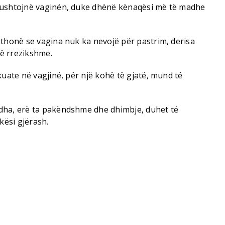
gushtojnë vaginën, duke dhënë kënaqësi më të madhe
 thonë se vagina nuk ka nevojë për pastrim, derisa
ë rrezikshme.
kuate në vagjinë, për një kohë të gjatë, mund të
dha, erë ta pakëndshme dhe dhimbje, duhet të
kësi gjërash.