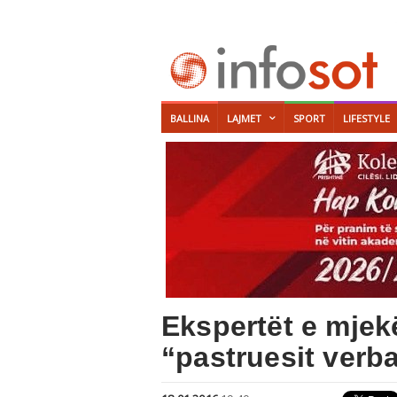
BALLINA
LAJMET
SPORT
LIFESTYLE
Ekspertët e mjek
“pastruesit verba