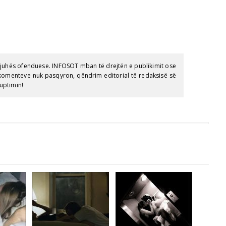
gjuhës ofenduese. INFOSOT mban të drejtën e publikimit ose
e komenteve nuk pasqyron, qëndrim editorial të redaksisë së
uptimin!