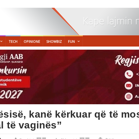
TECH
OPINIONE
SHOWBIZ
FUN
ësisë, kanë kërkuar që të mo
l të vaginës”