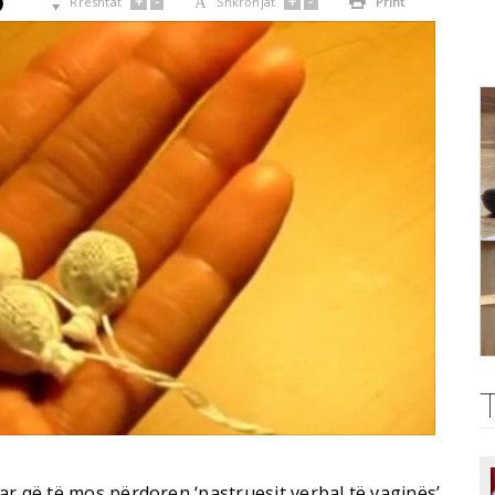
+
-
+
-

Rreshtat
A
Shkronjat

Print
r që të mos përdoren ‘pastruesit verbal të vaginës’,