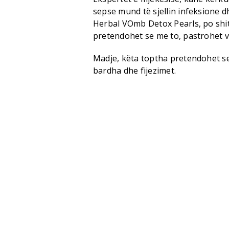
sepse mund të sjellin infeksione 
Herbal VOmb Detox Pearls, po shit
pretendohet se me to, pastrohet va
Madje, këta toptha pretendohet se 
bardha dhe fijezimet.