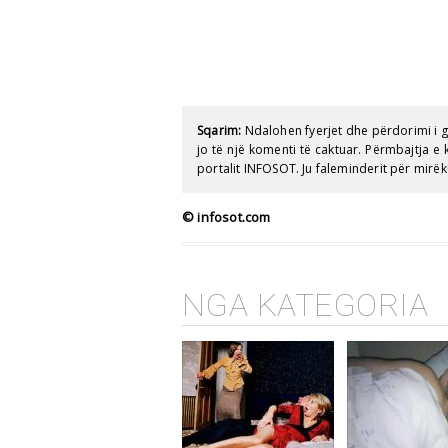
Sqarim:
Ndalohen fyerjet dhe përdorimi i 
jo të një komenti të caktuar. Përmbajtja 
portalit INFOSOT. Ju faleminderit për mirëk
© infosot.com
NGA KATEGORIA