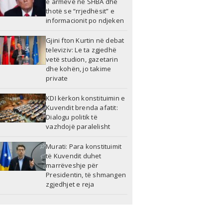
e armëve në SHBA dhe
thotë se “rrjedhësit” e
informacionit po ndjeken
Gjini fton Kurtin në debat
televiziv: Le ta zgjedhë
vetë studion, gazetarin
dhe kohën, jo takime
private
KDI kërkon konstituimin e
Kuvendit brenda afatit:
Dialogu politik të
vazhdojë paralelisht
Murati: Para konstituimit
të Kuvendit duhet
marrëveshje për
Presidentin, të shmangen
zgjedhjet e reja