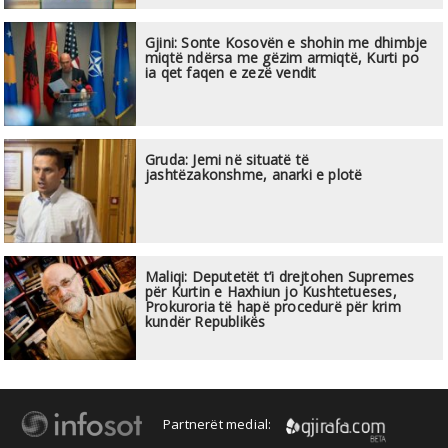
Gjini: Sonte Kosovën e shohin me dhimbje
miqtë ndërsa me gëzim armiqtë, Kurti po
ia qet faqen e zezë vendit
Gruda: Jemi në situatë të
jashtëzakonshme, anarki e plotë
Maliqi: Deputetët t’i drejtohen Supremes
për Kurtin e Haxhiun jo Kushtetueses,
Prokuroria të hapë procedurë për krim
kundër Republikës
Partnerët medial: