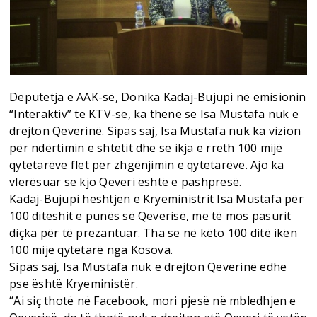
Deputetja e AAK-së, Donika Kadaj-Bujupi në emisionin
“Interaktiv” të KTV-së, ka thënë se Isa Mustafa nuk e
drejton Qeverinë. Sipas saj, Isa Mustafa nuk ka vizion
për ndërtimin e shtetit dhe se ikja e rreth 100 mijë
qytetarëve flet për zhgënjimin e qytetarëve. Ajo ka
vlerësuar se kjo Qeveri është e pashpresë.
Kadaj-Bujupi heshtjen e Kryeministrit Isa Mustafa për
100 ditëshit e punës së Qeverisë, me të mos pasurit
diçka për të prezantuar. Tha se në këto 100 ditë ikën
100 mijë qytetarë nga Kosova.
Sipas saj, Isa Mustafa nuk e drejton Qeverinë edhe
pse është Kryeministër.
“Ai siç thotë në Facebook, mori pjesë në mbledhjen e