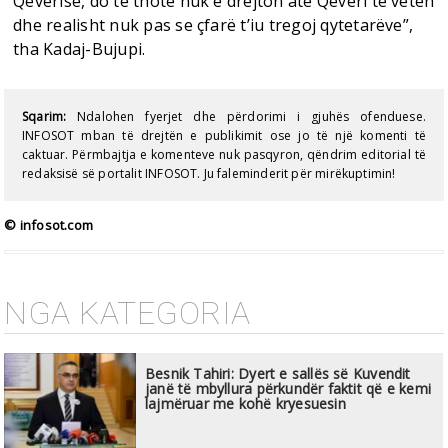
Qeverisë, do të thotë nuk e drejton atë Qeveri të vetën
dhe realisht nuk pas se çfarë t’iu tregoj qytetarëve”,
tha Kadaj-Bujupi.
Sqarim:
Ndalohen fyerjet dhe përdorimi i gjuhës ofenduese.
INFOSOT mban të drejtën e publikimit ose jo të një komenti të
caktuar. Përmbajtja e komenteve nuk pasqyron, qëndrim editorial të
redaksisë së portalit INFOSOT. Ju faleminderit për mirëkuptimin!
© infosot.com
NGA KATEGORIA
Besnik Tahiri: Dyert e sallës së Kuvendit
janë të mbyllura përkundër faktit që e kemi
lajmëruar me kohë kryesuesin