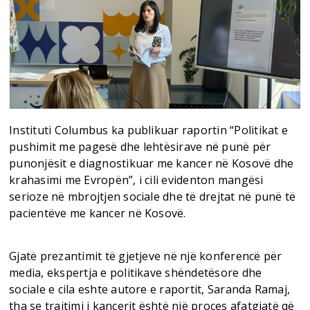
Instituti Columbus ka publikuar raportin “Politikat e
pushimit me pagesë dhe lehtësirave në punë për
punonjësit e diagnostikuar me kancer në Kosovë dhe
krahasimi me Evropën”, i cili evidenton mangësi
serioze në mbrojtjen sociale dhe të drejtat në punë të
pacientëve me kancer në Kosovë.
Gjatë prezantimit të gjetjeve në një konferencë për
media, ekspertja e politikave shëndetësore dhe
sociale e cila eshte autore e raportit, Saranda Ramaj,
tha se trajtimi i kancerit është një proces afatgjatë që