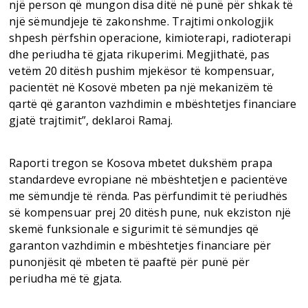
një person që mungon disa ditë në punë për shkak të
një sëmundjeje të zakonshme. Trajtimi onkologjik
shpesh përfshin operacione, kimioterapi, radioterapi
dhe periudha të gjata rikuperimi. Megjithatë, pas
vetëm 20 ditësh pushim mjekësor të kompensuar,
pacientët në Kosovë mbeten pa një mekanizëm të
qartë që garanton vazhdimin e mbështetjes financiare
gjatë trajtimit”, deklaroi Ramaj.
Raporti tregon se Kosova mbetet dukshëm prapa
standardeve evropiane në mbështetjen e pacientëve
me sëmundje të rënda. Pas përfundimit të periudhës
së kompensuar prej 20 ditësh pune, nuk ekziston një
skemë funksionale e sigurimit të sëmundjes që
garanton vazhdimin e mbështetjes financiare për
punonjësit që mbeten të paaftë për punë për
periudha më të gjata.