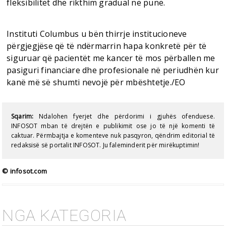
fleksibilitet dhe rikthim gradual në punë.
Instituti Columbus u bën thirrje institucioneve
përgjegjëse që të ndërmarrin hapa konkretë për të
siguruar që pacientët me kancer të mos përballen me
pasiguri financiare dhe profesionale në periudhën kur
kanë më së shumti nevojë për mbështetje./EO
Sqarim:
Ndalohen fyerjet dhe përdorimi i gjuhës ofenduese.
INFOSOT mban të drejtën e publikimit ose jo të një komenti të
caktuar. Përmbajtja e komenteve nuk pasqyron, qëndrim editorial të
redaksisë së portalit INFOSOT. Ju faleminderit për mirëkuptimin!
© infosot.com
NGA KATEGORIA