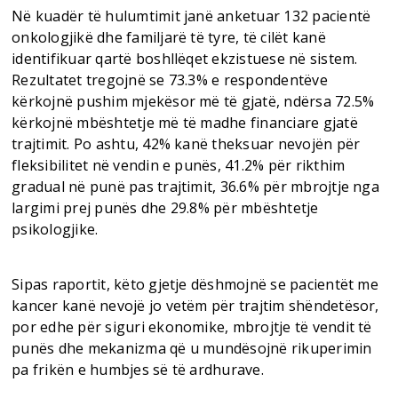
Në kuadër të hulumtimit janë anketuar 132 pacientë
onkologjikë dhe familjarë të tyre, të cilët kanë
identifikuar qartë boshllëqet ekzistuese në sistem.
Rezultatet tregojnë se 73.3% e respondentëve
kërkojnë pushim mjekësor më të gjatë, ndërsa 72.5%
kërkojnë mbështetje më të madhe financiare gjatë
trajtimit. Po ashtu, 42% kanë theksuar nevojën për
fleksibilitet në vendin e punës, 41.2% për rikthim
gradual në punë pas trajtimit, 36.6% për mbrojtje nga
largimi prej punës dhe 29.8% për mbështetje
psikologjike.
Sipas raportit, këto gjetje dëshmojnë se pacientët me
kancer kanë nevojë jo vetëm për trajtim shëndetësor,
por edhe për siguri ekonomike, mbrojtje të vendit të
punës dhe mekanizma që u mundësojnë rikuperimin
pa frikën e humbjes së të ardhurave.