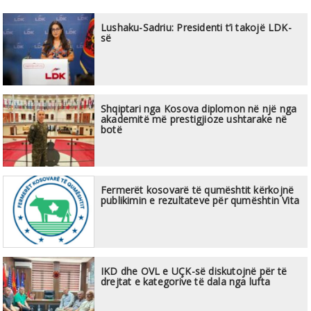
Lushaku-Sadriu: Presidenti t’i takojë LDK-
së
Shqiptari nga Kosova diplomon në një nga
akademitë më prestigjioze ushtarake në
botë
Fermerët kosovarë të qumështit kërkojnë
publikimin e rezultateve për qumështin Vita
IKD dhe OVL e UÇK-së diskutojnë për të
drejtat e kategorive të dala nga lufta