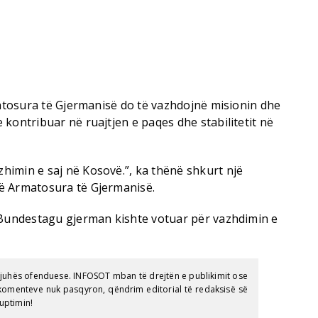
matosura të Gjermanisë do të vazhdojnë misionin dhe
kontribuar në ruajtjen e paqes dhe stabilitetit në
imin e saj në Kosovë.”, ka thënë shkurt një
ë Armatosura të Gjermanisë.
 Bundestagu gjerman kishte votuar për vazhdimin e
gjuhës ofenduese. INFOSOT mban të drejtën e publikimit ose
e komenteve nuk pasqyron, qëndrim editorial të redaksisë së
uptimin!