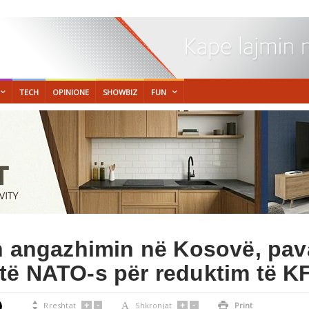
TECH
OPINIONE
SHOWBIZ
FUN
on angazhimin në Kosovë, pav
të NATO-s për reduktim të K
+
-
+
-

Rreshtat
A
Shkronjat

Print