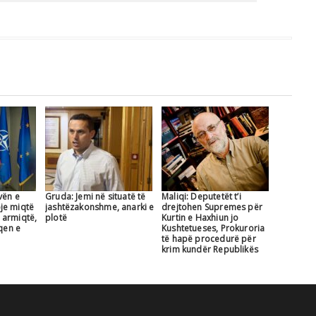
vën e
Gruda: Jemi në situatë të
Maliqi: Deputetët t’i
je miqtë
jashtëzakonshme, anarki e
drejtohen Supremes për
 armiqtë,
plotë
Kurtin e Haxhiun jo
aqen e
Kushtetueses, Prokuroria
të hapë procedurë për
krim kundër Republikës