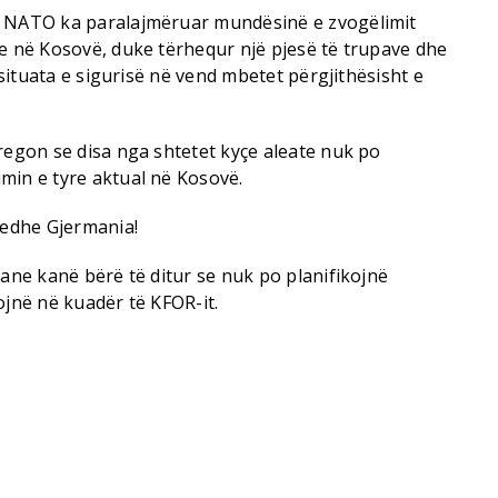
r NATO ka paralajmëruar mundësinë e zvogëlimit
ke në Kosovë, duke tërhequr një pjesë të trupave dhe
e situata e sigurisë në vend mbetet përgjithësisht e
regon se disa nga shtetet kyçe aleate nuk po
min e tyre aktual në Kosovë.
 edhe Gjermania!
mane kanë bërë të ditur se nuk po planifikojnë
ojnë në kuadër të KFOR-it.