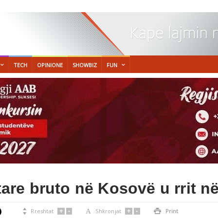
TECH
OPINIONE
SHOWBIZ
FUN
re bruto në Kosovë u rrit në
+
-
+
-

Rreshtat
A
Shkronjat

Print