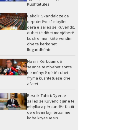
Kushtetutës
Cakolli: Skandaloze që
deputetëve t’i mbyllet
dera e sallës së Kuvendit,
duhet të dihet menjëherë
kush e mori këtë vendim
dhe të kërkohet
llogaridhënie
Haziri: Kërkuam që
seanca të mbahet sonte
në mënyrë që të ruhet
fryma kushtetuese dhe
afatet
Besnik Tahiri: Dyert e
sallës së Kuvendit janë të
mbyllura përkundër faktit
që e kemi lajmëruar me
kohë kryesuesin