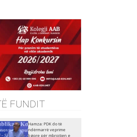
TË FUNDIT
Hamza: PDK do të
ndërmarrë veprime
ligjore për mbrojtjen e