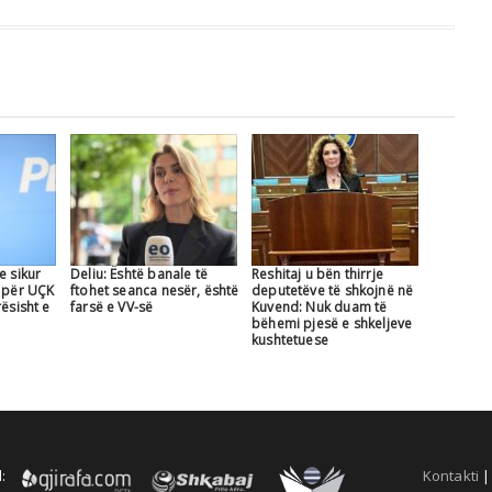
e sikur
Deliu: Është banale të
Reshitaj u bën thirrje
e për UÇK
ftohet seanca nesër, është
deputetëve të shkojnë në
rësisht e
farsë e VV-së
Kuvend: Nuk duam të
bëhemi pjesë e shkeljeve
kushtetuese
:
Kontakti