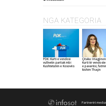
NGA KATEGORIA
PDK: Kurti e vendosi
Çitaku: Imagjinon
vullnetin partiak mbi
Kurti të vendost
Kushtetutën e Kosovës
e pavarësi, fatmi
kishim Thaçin
Partnerët medial