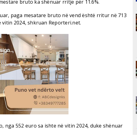
mestare bruto ka shënuar rritje për 11.6%.
 kaluar, paga mesatare bruto në vend është rritur në 713
vitin 2024, shkruan Reporteri.net.
o, nga 552 euro sa ishte në vitin 2024, duke shënuar