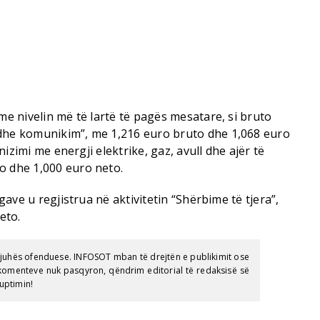
 me nivelin më të lartë të pagës mesatare, si bruto
 dhe komunikim”, me 1,216 euro bruto dhe 1,068 euro
rnizimi me energji elektrike, gaz, avull dhe ajër të
o dhe 1,000 euro neto.
agave u regjistrua në aktivitetin “Shërbime të tjera”,
eto.
gjuhës ofenduese. INFOSOT mban të drejtën e publikimit ose
e komenteve nuk pasqyron, qëndrim editorial të redaksisë së
uptimin!