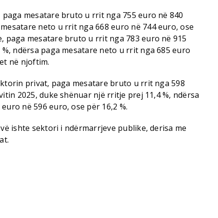
), paga mesatare bruto u rrit nga 755 euro në 840
 mesatare neto u rrit nga 668 euro në 744 euro, ose
e, paga mesatare bruto u rrit nga 783 euro në 915
8 %, ndërsa paga mesatare neto u rrit nga 685 euro
et në njoftim.
ktorin privat, paga mesatare bruto u rrit nga 598
itin 2025, duke shënuar një rritje prej 11,4 %, ndërsa
 euro në 596 euro, ose për 16,2 %.
ovë ishte sektori i ndërmarrjeve publike, derisa me
at.