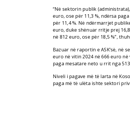
“Në sektorin publik (administrata
euro, ose për 11,3 %, ndërsa paga
për 11,4 %. Në ndërmarrjet publik
euro, duke shënuar rritje prej 16,
në 812 euro, ose për 18,5 %”, thuh
Bazuar në raportin e ASK’së, në se
euro në vitin 2024 në 666 euro në v
paga mesatare neto u rrit nga 513
Niveli i pagave më të larta në Kos
paga më të ulëta ishte sektori priv