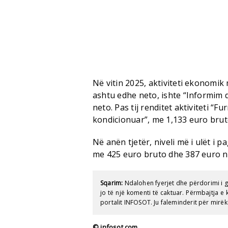
Në vitin 2025, aktiviteti ekonomik
ashtu edhe neto, ishte “Informim
neto. Pas tij renditet aktiviteti “Fu
kondicionuar”, me 1,133 euro brut
Në anën tjetër, niveli më i ulët i p
me 425 euro bruto dhe 387 euro n
Sqarim:
Ndalohen fyerjet dhe përdorimi i 
jo të një komenti të caktuar. Përmbajtja 
portalit INFOSOT. Ju faleminderit për mirëk
© infosot.com