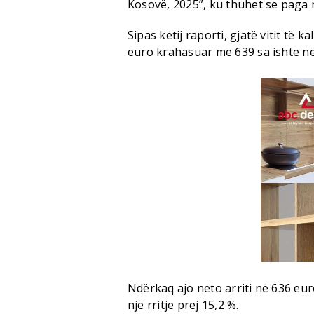
Kosovë, 2025”, ku thuhet se paga 
Sipas këtij raporti, gjatë vitit të
euro krahasuar me 639 sa ishte në 
Ndërkaq ajo neto arriti në 636 eur
një rritje prej 15,2 %.