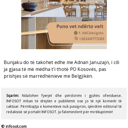
Bunjaku do të takohet edhe me Adnan Januzajn, i cili
ja gjasa të më mëdha t’i thotë PO Kosovës, pas
prishjes së marrëdhënieve me Belgjikën.
Sqarim:
Ndalohen fyerjet dhe përdorimi i gjuhës ofenduese.
INFOSOT mban të drejtën e publikimit ose jo të një komenti të
caktuar. Përmbajtja e komenteve nuk pasqyron, qëndrim editorial të
redaksisë së portalit INFOSOT. Ju faleminderit për mirëkuptimin!
© infosot.com