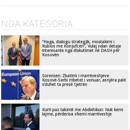
NGA KATEGORIA
“Haga, dialogu strategjik, mostakimi i
Rubios me Konjufcën”, Vulaj ndan detaje
interesante nga diskutimet në DASH për
Kosovën
Sorensen: Zbatimi i marrëveshjeve
Kosovë-Serbi mbetet i vonuar, asnjëra palë
s’duhet ta presë tjetrën
Kurti pas takimit me Abdixhikun: Nuk kemi
lajme, përderisa s’kemi marrëveshje