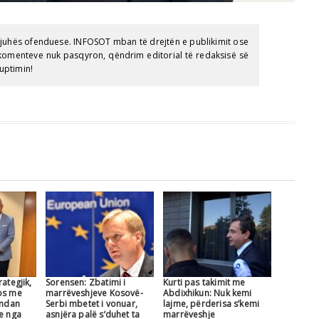
gjuhës ofenduese. INFOSOT mban të drejtën e publikimit ose
e komenteve nuk pasqyron, qëndrim editorial të redaksisë së
uptimin!
ategjik,
Sorensen: Zbatimi i
Kurti pas takimit me
os me
marrëveshjeve Kosovë-
Abdixhikun: Nuk kemi
 ndan
Serbi mbetet i vonuar,
lajme, përderisa s’kemi
te nga
asnjëra palë s’duhet ta
marrëveshje