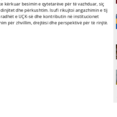
e kërkuar besimin e qytetarëve për të vazhduar, siç
injitet dhe përkushtim. Isufi rikujtoi angazhimin e tij
ë radhët e UÇK-së dhe kontributin në institucionet
m për zhvillim, drejtësi dhe perspektivë për të rinjtë.