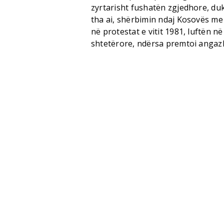
zyrtarisht fushatën zgjedhore, duk
tha ai, shërbimin ndaj Kosovës me d
në protestat e vitit 1981, luftën n
shtetërore, ndërsa premtoi angazhi