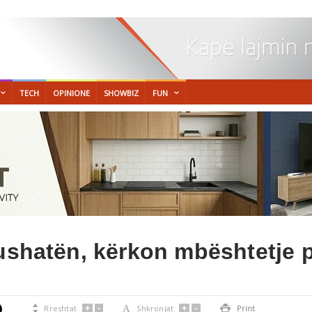
TECH
OPINIONE
SHOWBIZ
FUN
fushatën, kërkon mbështetje 
+
-
+
-

Rreshtat
A
Shkronjat

Print