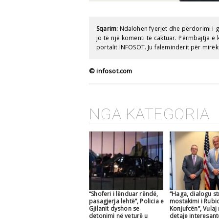
Sqarim:
Ndalohen fyerjet dhe përdorimi i 
jo të një komenti të caktuar. Përmbajtja 
portalit INFOSOT. Ju faleminderit për mirëk
© infosot.com
NGA KATEGORIA
“Shoferi i lënduar rëndë,
“Haga, dialogu str
pasagjerja lehtë”, Policia e
mostakimi i Rubi
Gjilanit dyshon se
Konjufcën”, Vulaj
detonimi në veturë u
detaje interesan