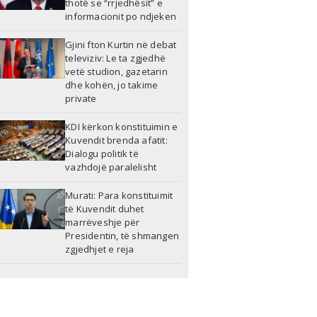
thotë se “rrjedhësit” e
informacionit po ndjeken
Gjini fton Kurtin në debat
televiziv: Le ta zgjedhë
vetë studion, gazetarin
dhe kohën, jo takime
private
KDI kërkon konstituimin e
Kuvendit brenda afatit:
Dialogu politik të
vazhdojë paralelisht
Murati: Para konstituimit
të Kuvendit duhet
marrëveshje për
Presidentin, të shmangen
zgjedhjet e reja