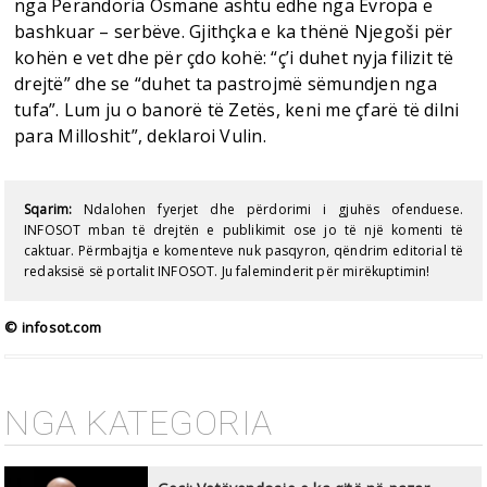
nga Perandoria Osmane ashtu edhe nga Evropa e
bashkuar – serbëve. Gjithçka e ka thënë Njegoši për
kohën e vet dhe për çdo kohë: “ç’i duhet nyja filizit të
drejtë” dhe se “duhet ta pastrojmë sëmundjen nga
tufa”. Lum ju o banorë të Zetës, keni me çfarë të dilni
para Milloshit”, deklaroi Vulin.
Sqarim:
Ndalohen fyerjet dhe përdorimi i gjuhës ofenduese.
INFOSOT mban të drejtën e publikimit ose jo të një komenti të
caktuar. Përmbajtja e komenteve nuk pasqyron, qëndrim editorial të
redaksisë së portalit INFOSOT. Ju faleminderit për mirëkuptimin!
© infosot.com
NGA KATEGORIA