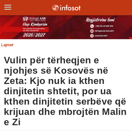
Lajmet
Vulin për tërheqjen e
njohjes së Kosovës në
Zeta: Kjo nuk ia kthen
dinjitetin shtetit, por ua
kthen dinjitetin serbëve që
krijuan dhe mbrojtën Malin
e Zi