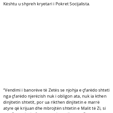
Kështu u shpreh kryetari i Pokret Socijalista.
“Vendimi i banorëve të Zetës se njohja e çfarëdo shteti
nga çfarëdo njerëzish nuk i obligon ata, nuk ia kthen
dinjitetin shtetit, por ua rikthen dinjitetin e marrë
atyre që krijuan dhe mbrojtën shtetin e Malit të Zi, si