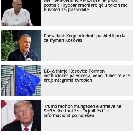
Geci: Vetëvendosje e ka qitë në pazar
postin e Kryeparlamentarit që u takon me
Kushtetutë, pazarxhitë
Ramadani: Keqpërdorimi i pushtetit po ia
zë frymën Kosovës
BE-ja thirrje Kosovës: Formoni
institucionet pa vonesa, vendi duhet të ecë
drejt integrimit evropian
Trump mohon mungesën e armëve në
SHBA dhe thotë se “rrjedhësit” e
informacionit po ndjeken