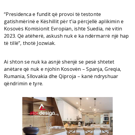
“Presidenca e fundit që provoi të testonte
gatishmërinë e Këshillit për t’ia përcjellë aplikimin e
Kosovës Komisionit Evropian, ishte Suedia, në vitin
2023. Që atëherë, askush nuk e ka ndërmarrë një hap
të tillë”, thotë Jozwiak.
Ai shton se nuk ka asnjë shenjë se pesë shtetet
anëtare që nuk e njohin Kosovën – Spanja, Greqia,
Rumania, Sllovakia dhe Qiproja – kanë ndryshuar
qëndrimin e tyre.