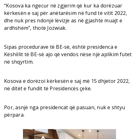
“Kosova ka ngecur në zgjerim që kur ka dorëzuar
kërkesën e saj për anëtarësim në fund të vitit 2022,
dhe nuk pres ndonjë lëvizje as në gjashtë muajt e
ardhshëm”, thotë Jozwiak.
Sipas procedurave të BE-së, është presidenca e
Këshillit të BE-së ajo që vendos nëse një aplikim futet
në shqyrtim.
Kosova e dorëzoi kërkesën e saj më 15 dhjetor 2022,
në ditët e fundit të Presidencës çeke.
Por, asnjë nga presidencat që pasuan, nuk e shtyu
përpara.