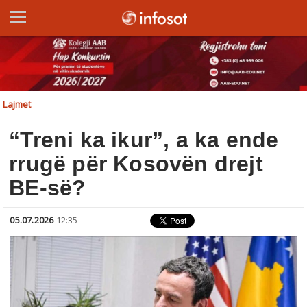
Lajmet
“Treni ka ikur”, a ka ende
rrugë për Kosovën drejt
BE-së?
05.07.2026
12:35