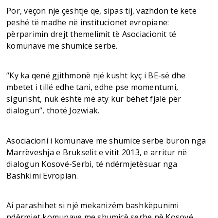
Por, veçon një çështje që, sipas tij, vazhdon të ketë
peshë të madhe në institucionet evropiane:
përparimin drejt themelimit të Asociacionit të
komunave me shumicë serbe.
“Ky ka qenë gjithmonë një kusht kyç i BE-së dhe
mbetet i tillë edhe tani, edhe pse momentumi,
sigurisht, nuk është më aty kur bëhet fjalë për
dialogun”, thotë Jozwiak.
Asociacioni i komunave me shumicë serbe buron nga
Marrëveshja e Brukselit e vitit 2013, e arritur në
dialogun Kosovë-Serbi, të ndërmjetësuar nga
Bashkimi Evropian.
Ai parashihet si një mekanizëm bashkëpunimi
ndërmjet komunave me shumicë serbe në Kosovë.