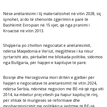
Nëse anëtarësimi i tij materializohet në vitin 2028, siç
synohet, ai do të shënonte zgjerimin e parë të
Bashkimit Evropian në 15 vjet, që nga pranimi i
Kroacisë në vitin 2013.
Shqipëria po zhvillon negociatat e anëtarësimit,
ndërsa Maqedonia e Veriut, megjithëse i ka nisur
zyrtarisht ato, përballet me bllokada politike, sidomos
nga Bullgaria, për hapjen e kapitujve të parë.
Bosnje dhe Hercegovina mori dritën e gjelbër për
hapjen e negociatave të anëtarësimit në vitin 2024,
ndërsa Serbia, ndonëse negocion me BE-në që nga viti
2014, ka mbetur prej vitesh pa hapur kapituj të rinj,
për shkak të mungesës së reformave dhe
mosharmonizimit me politikën e jashtme të BE-së,