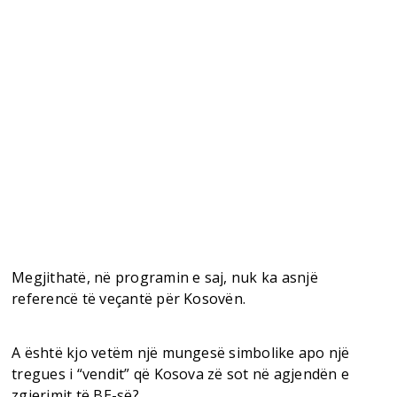
Megjithatë, në programin e saj, nuk ka asnjë
referencë të veçantë për Kosovën.
A është kjo vetëm një mungesë simbolike apo një
tregues i “vendit” që Kosova zë sot në agjendën e
zgjerimit të BE-së?