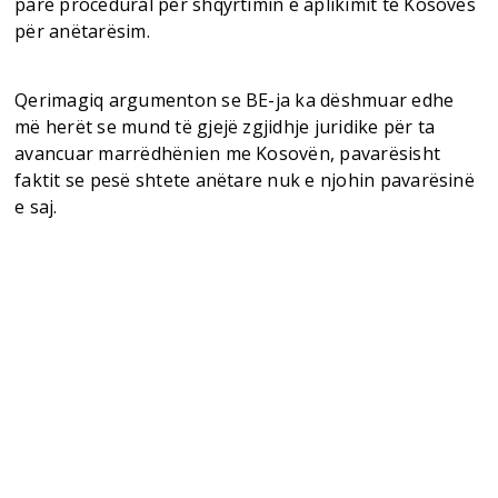
parë procedural për shqyrtimin e aplikimit të Kosovës
për anëtarësim.
Qerimagiq argumenton se BE-ja ka dëshmuar edhe
më herët se mund të gjejë zgjidhje juridike për ta
avancuar marrëdhënien me Kosovën, pavarësisht
faktit se pesë shtete anëtare nuk e njohin pavarësinë
e saj.