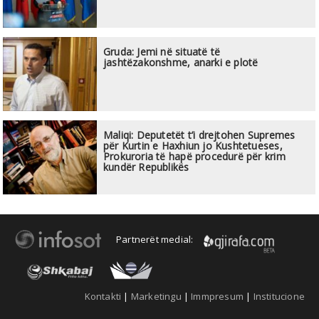
Gruda: Jemi në situatë të
jashtëzakonshme, anarki e plotë
Maliqi: Deputetët t’i drejtohen Supremes
për Kurtin e Haxhiun jo Kushtetueses,
Prokuroria të hapë procedurë për krim
kundër Republikës
Partnerët medial:
Kontakti
|
Marketingu
|
Immpresum
|
Institucione