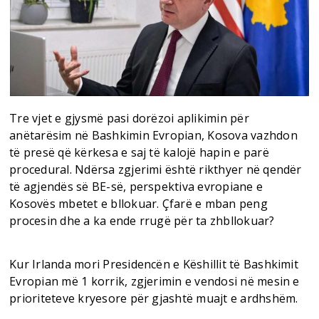
Tre vjet e gjysmë pasi dorëzoi aplikimin për
anëtarësim në Bashkimin Evropian, Kosova vazhdon
të presë që kërkesa e saj të kalojë hapin e parë
procedural. Ndërsa zgjerimi është rikthyer në qendër
të agjendës së BE-së, perspektiva evropiane e
Kosovës mbetet e bllokuar. Çfarë e mban peng
procesin dhe a ka ende rrugë për ta zhbllokuar?
Kur Irlanda mori Presidencën e Këshillit të Bashkimit
Evropian më 1 korrik, zgjerimin e vendosi në mesin e
prioriteteve kryesore për gjashtë muajt e ardhshëm.