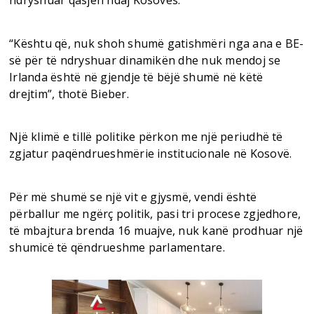
ndryshuar qasjen ndaj Kosovës.
“Kështu që, nuk shoh shumë gatishmëri nga ana e BE-
së për të ndryshuar dinamikën dhe nuk mendoj se
Irlanda është në gjendje të bëjë shumë në këtë
drejtim”, thotë Bieber.
Një klimë e tillë politike përkon me një periudhë të
zgjatur paqëndrueshmërie institucionale në Kosovë.
Për më shumë se një vit e gjysmë, vendi është
përballur me ngërç politik, pasi tri procese zgjedhore,
të mbajtura brenda 16 muajve, nuk kanë prodhuar një
shumicë të qëndrueshme parlamentare.