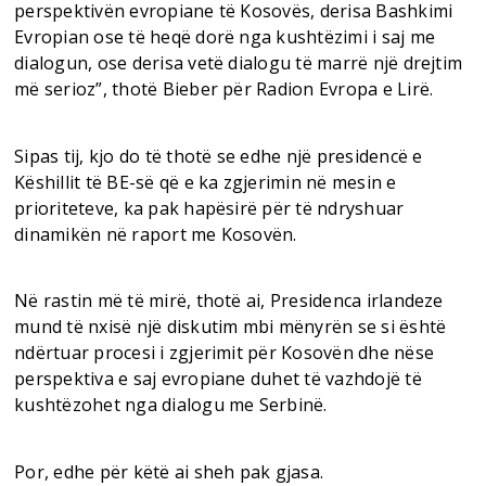
perspektivën evropiane të Kosovës, derisa Bashkimi
Evropian ose të heqë dorë nga kushtëzimi i saj me
dialogun, ose derisa vetë dialogu të marrë një drejtim
më serioz”, thotë Bieber për Radion Evropa e Lirë.
Sipas tij, kjo do të thotë se edhe një presidencë e
Këshillit të BE-së që e ka zgjerimin në mesin e
prioriteteve, ka pak hapësirë për të ndryshuar
dinamikën në raport me Kosovën.
Në rastin më të mirë, thotë ai, Presidenca irlandeze
mund të nxisë një diskutim mbi mënyrën se si është
ndërtuar procesi i zgjerimit për Kosovën dhe nëse
perspektiva e saj evropiane duhet të vazhdojë të
kushtëzohet nga dialogu me Serbinë.
Por, edhe për këtë ai sheh pak gjasa.