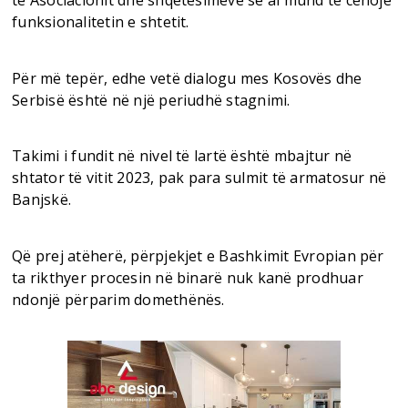
të Asociacionit dhe shqetësimeve se ai mund të cenojë
funksionalitetin e shtetit.
Për më tepër, edhe vetë dialogu mes Kosovës dhe
Serbisë është në një periudhë stagnimi.
Takimi i fundit në nivel të lartë është mbajtur në
shtator të vitit 2023, pak para sulmit të armatosur në
Banjskë.
Që prej atëherë, përpjekjet e Bashkimit Evropian për
ta rikthyer procesin në binarë nuk kanë prodhuar
ndonjë përparim domethënës.