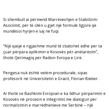
Si shembull ai përmend Marrëveshjen e Stabilizim-
Asociimit, për të cilën u gjet një formulë ligjore që
mundësoi hyrjen e saj në fuqi.
“Një qasje e ngjashme mund të zbatohet edhe për ta
çuar përpara aplikimin e Kosovës për anëtarësim”,
thotë Qerimagiq për Radion Evropa e Lirë.
Pengesa nuk është vetëm procedurale, sipas
profesorit në Universitetin e Gracit, Florian Bieber.
Ai thotë se Bashkimi Evropian e ka lidhur përparimin e
Kosovës në procesin e integrimit me dialogun për
normalizimin e marrëdhënieve me Serbinë – një