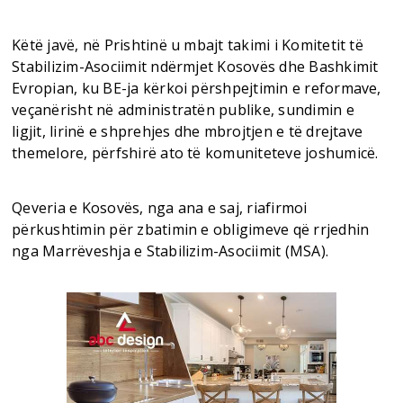
Këtë javë, në Prishtinë u mbajt takimi i Komitetit të
Stabilizim-Asociimit ndërmjet Kosovës dhe Bashkimit
Evropian, ku BE-ja kërkoi përshpejtimin e reformave,
veçanërisht në administratën publike, sundimin e
ligjit, lirinë e shprehjes dhe mbrojtjen e të drejtave
themelore, përfshirë ato të komuniteteve joshumicë.
Qeveria e Kosovës, nga ana e saj, riafirmoi
përkushtimin për zbatimin e obligimeve që rrjedhin
nga Marrëveshja e Stabilizim-Asociimit (MSA).