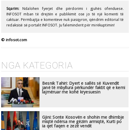
Sqarim:
Ndalohen fyerjet dhe përdorimi i gjuhës ofenduese.
INFOSOT mban të drejtën e publikimit ose jo të një komenti të
caktuar. Përmbajtja e komenteve nuk pasqyron, qëndrim editorial të
redaksisë së portalit INFOSOT. Ju faleminderit për mirëkuptimin!
© infosot.com
NGA KATEGORIA
Besnik Tahiri: Dyert e sallës së Kuvendit
janë të mbyllura përkundër faktit që e kemi
lajmëruar me kohë kryesuesin
Gjini: Sonte Kosovën e shohin me dhimbje
miqtë ndërsa me gëzim armiqtë, Kurti po
ia qet faqen e zezë vendit