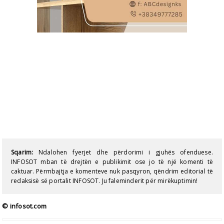
Sqarim:
Ndalohen fyerjet dhe përdorimi i gjuhës ofenduese.
INFOSOT mban të drejtën e publikimit ose jo të një komenti të
caktuar. Përmbajtja e komenteve nuk pasqyron, qëndrim editorial të
redaksisë së portalit INFOSOT. Ju faleminderit për mirëkuptimin!
© infosot.com