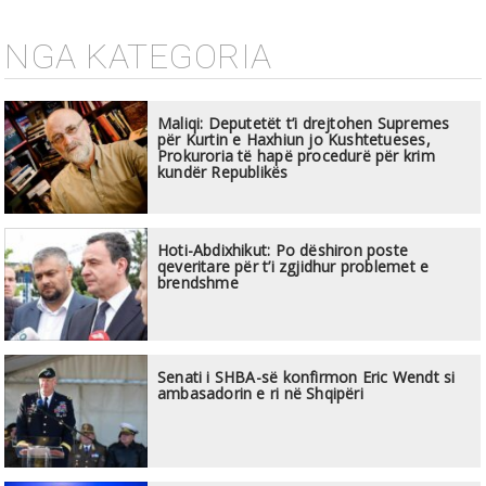
NGA KATEGORIA
Maliqi: Deputetët t’i drejtohen Supremes
për Kurtin e Haxhiun jo Kushtetueses,
Prokuroria të hapë procedurë për krim
kundër Republikës
Hoti-Abdixhikut: Po dëshiron poste
qeveritare për t’i zgjidhur problemet e
brendshme
Senati i SHBA-së konfirmon Eric Wendt si
ambasadorin e ri në Shqipëri