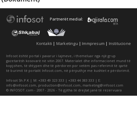
Partnerët medial:
Kontakti
|
Marketingu
|
Immpresum
|
Institucione
Infosot është portal i pavarur i lajmeve, i themeluar nga një grup
gazetarësh kosovarë në vitin 2007. Materialet dhe informacionet mund të
kopjohen, të shtypen dhe të përdoren por vetëm pas referimit të qartë
të burimit të portalit Infosot.com, në përputhje me kushtet e përdorimit.
Infosot Sh.P.K | M: +383 49 323 333 | +383 44 383 333 | E:
info@infosot.com
,
production@infosot.com
,
marketing@infosot.com
© INFOSOT.com - 2007 - 2026 - Të gjitha të drejtat janë të rezervuara