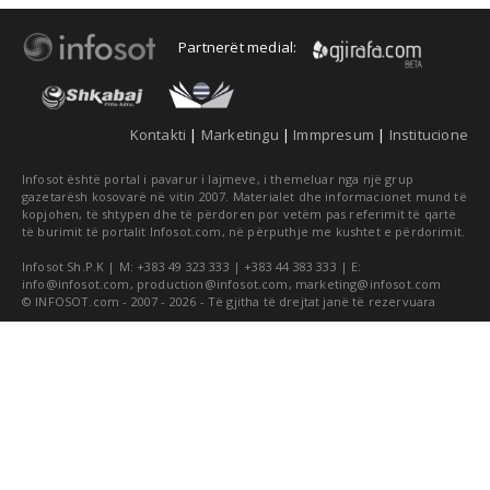
Partnerët medial:
Kontakti
|
Marketingu
|
Immpresum
|
Institucione
Infosot është portal i pavarur i lajmeve, i themeluar nga një grup
gazetarësh kosovarë në vitin 2007. Materialet dhe informacionet mund të
kopjohen, të shtypen dhe të përdoren por vetëm pas referimit të qartë
të burimit të portalit Infosot.com, në përputhje me kushtet e përdorimit.
Infosot Sh.P.K | M: +383 49 323 333 | +383 44 383 333 | E:
info@infosot.com
,
production@infosot.com
,
marketing@infosot.com
© INFOSOT.com - 2007 - 2026 - Të gjitha të drejtat janë të rezervuara