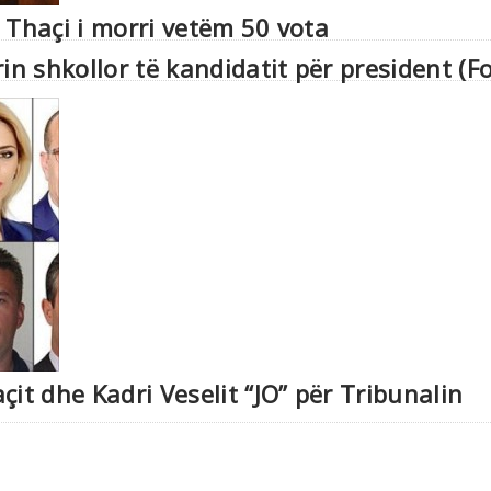
 Thaçi i morri vetëm 50 vota
in shkollor të kandidatit për president (F
it dhe Kadri Veselit “JO” për Tribunalin