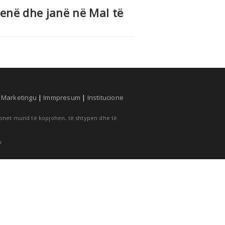
enë dhe janë në Mal të
|
Marketingu
|
Immpresum
|
Institucione
cionet mund të kopjohen, të shtypen dhe të
m