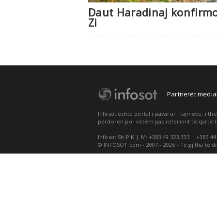
Daut Haradinaj konfirmo
Zi
Partnerët medial
Infosot është portal i pavarur i lajmeve, i 
përdoren por vetëm pas referimit të qartë t
Infosot Sh.P.K | M: +383 49 323 333 | +383 44
© INFOSOT.com - 2007 - 2026 - Të gjitha të d