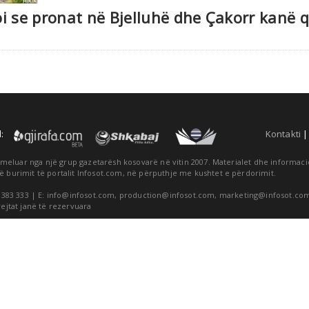
i se pronat në Bjelluhë dhe Çakorr kanë q
:
Kontakti
themeluar nga një grup gazetarësh kosovarë në vitin 2007. Materialet dhe informa
ë burimit të portalit Infosot.com, në përputhje me kushtet e përdorimit.
 383 333 | E:
info@infosot.com
,
production@infosot.com
,
marketing@infosot.co
rejtat janë të rezervuara