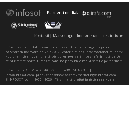
Partnerët medial:
Kontakti
|
Marketingu
|
Immpresum
|
Institucione
Infosot është portal i pavarur i lajmeve, i themeluar nga një grup
gazetarësh kosovarë në vitin 2007. Materialet dhe informacionet mund të
kopjohen, të shtypen dhe të përdoren por vetëm pas referimit të qartë
të burimit të portalit Infosot.com, në përputhje me kushtet e përdorimit.
Infosot Sh.P.K | M: +383 49 323 333 | +383 44 383 333 | E:
info@infosot.com
,
production@infosot.com
,
marketing@infosot.com
© INFOSOT.com - 2007 - 2026 - Të gjitha të drejtat janë të rezervuara