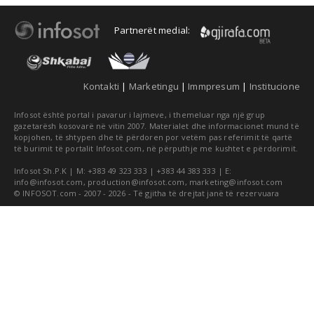
Partnerët medial:
Kontakti
|
Marketingu
|
Immpresum
|
Institucione
Infosot është portal i pavarur i lajmeve, i themeluar nga një grup
gazetarësh kosovarë në vitin 2007. Materialet dhe informacionet mund të
kopjohen, të shtypen dhe të përdoren por vetëm pas referimit të qartë
të burimit të portalit Infosot.com, në përputhje me kushtet e përdorimit.
Infosot Sh.P.K | M: +383 49 323 333 | +383 44 383 333 | E:
info@infosot.com
,
production@infosot.com
,
marketing@infosot.com
© INFOSOT.com - 2007 - 2026 - Të gjitha të drejtat janë të rezervuara