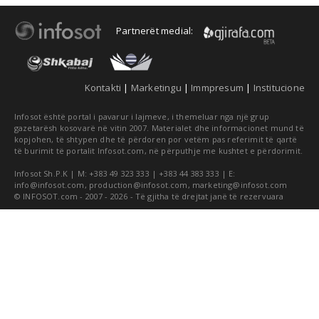
Partnerët medial:
Kontakti
|
Marketingu
|
Immpresum
|
Institucione
Infosot është portal i pavarur i lajmeve, i themeluar nga një grup
gazetarësh kosovarë në vitin 2007. Materialet dhe informacionet mund të
kopjohen, të shtypen dhe të përdoren por vetëm pas referimit të qartë
të burimit të portalit Infosot.com, në përputhje me kushtet e përdorimit.
Infosot Sh.P.K | M: +383 49 323 333 | +383 44 383 333 | E:
info@infosot.com
,
production@infosot.com
,
marketing@infosot.com
© INFOSOT.com - 2007 - 2026 - Të gjitha të drejtat janë të rezervuara