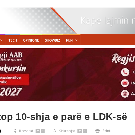
TECH
OPINIONE
SHOWBIZ
FUN
ë top 10-shja e parë e LDK-së
+
-
+
-

Rreshtat
A
Shkronjat

Print