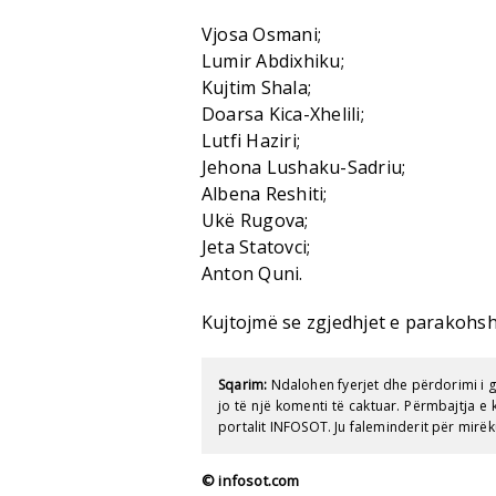
Vjosa Osmani;
Lumir Abdixhiku;
Kujtim Shala;
Doarsa Kica-Xhelili;
Lutfi Haziri;
Jehona Lushaku-Sadriu;
Albena Reshiti;
Ukë Rugova;
Jeta Statovci;
Anton Quni.
Kujtojmë se zgjedhjet e parakohs
Sqarim:
Ndalohen fyerjet dhe përdorimi i 
jo të një komenti të caktuar. Përmbajtja 
portalit INFOSOT. Ju faleminderit për mirëk
© infosot.com