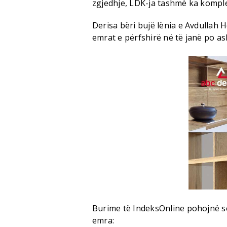
zgjedhje, LDK-ja tashmë ka komple
Derisa bëri bujë lënia e Avdullah 
emrat e përfshirë në të janë po as
Burime të IndeksOnline pohojnë se 
emra: