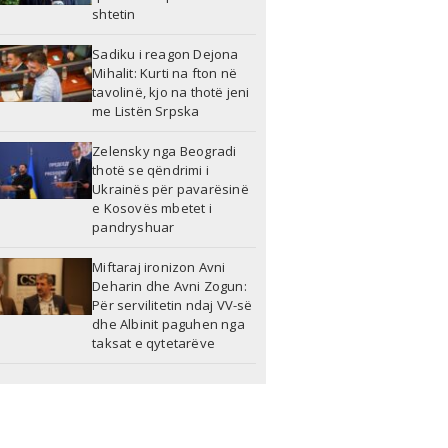
shtetin
Sadiku i reagon Dejona
Mihalit: Kurti na fton në
tavolinë, kjo na thotë jeni
me Listën Srpska
Zelensky nga Beogradi
thotë se qëndrimi i
Ukrainës për pavarësinë
e Kosovës mbetet i
pandryshuar
Miftaraj ironizon Avni
Deharin dhe Avni Zogun:
Për servilitetin ndaj VV-së
dhe Albinit paguhen nga
taksat e qytetarëve