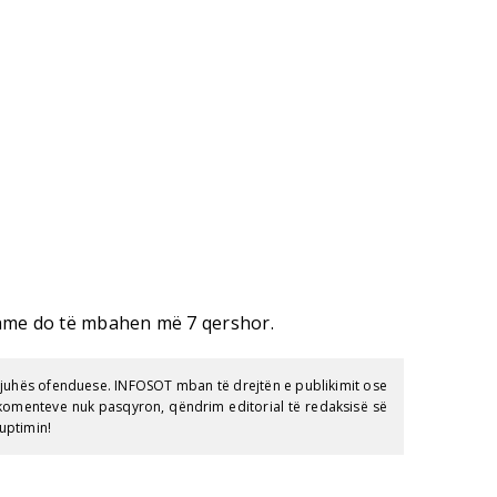
hme do të mbahen më 7 qershor.
gjuhës ofenduese. INFOSOT mban të drejtën e publikimit ose
e komenteve nuk pasqyron, qëndrim editorial të redaksisë së
uptimin!