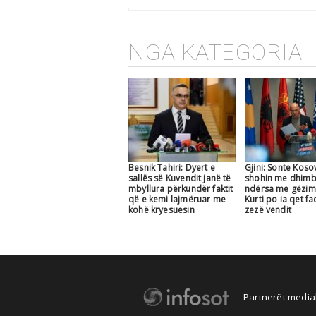
NGA KATEGORIA
Besnik Tahiri: Dyert e
Gjini: Sonte Koso
sallës së Kuvendit janë të
shohin me dhimb
mbyllura përkundër faktit
ndërsa me gëzim
që e kemi lajmëruar me
Kurti po ia qet f
kohë kryesuesin
zezë vendit
Partnerët medial