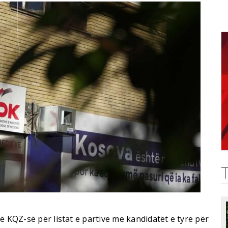
ë KQZ-së për listat e partive me kandidatët e tyre për