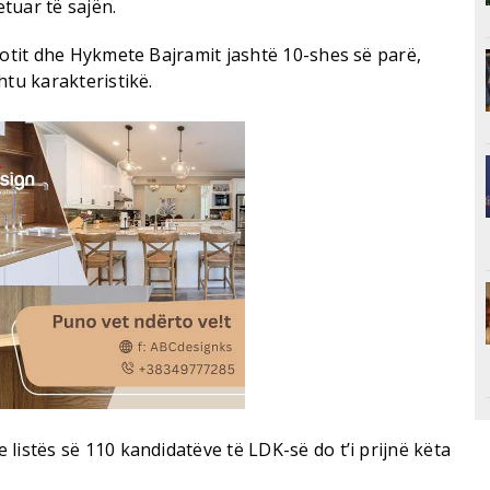
tuar të sajën.
Hotit dhe Hykmete Bajramit jashtë 10-shes së parë,
htu karakteristikë.
listës së 110 kandidatëve të LDK-së do t’i prijnë këta