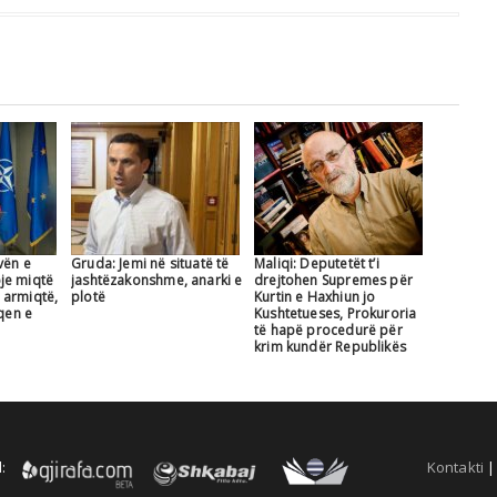
vën e
Gruda: Jemi në situatë të
Maliqi: Deputetët t’i
je miqtë
jashtëzakonshme, anarki e
drejtohen Supremes për
 armiqtë,
plotë
Kurtin e Haxhiun jo
aqen e
Kushtetueses, Prokuroria
të hapë procedurë për
krim kundër Republikës
:
Kontakti