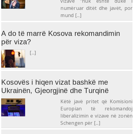
vizave “nuk është duke i
numëruar ditët dhe javët, por
mund [...]
A do të marrë Kosova rekomandimin
për viza?
[...]
Kosovës i hiqen vizat bashkë me
Ukrainën, Gjeorgjinë dhe Turqinë
Këtë javë pritet që Komisioni
Europian të rekomandoj
liberalizimin e vizave në zonën
Schengen për [...]