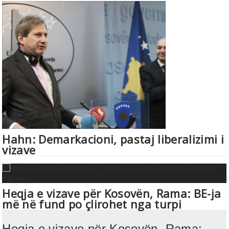
Hahn: Demarkacioni, pastaj liberalizimi i
vizave
Heqja e vizave për Kosovën, Rama: BE-ja
më në fund po çlirohet nga turpi
Heqja e vizave për Kosovën, Rama: