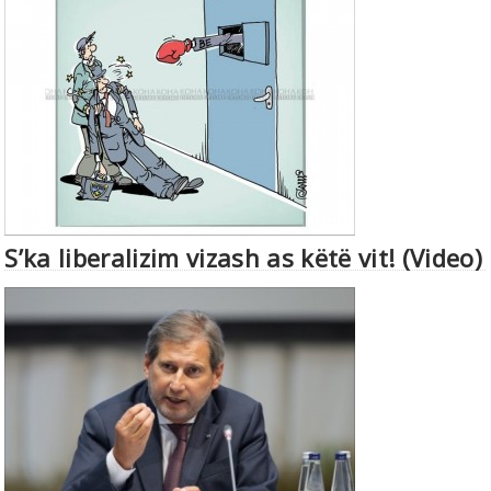
S’ka liberalizim vizash as këtë vit! (Video)