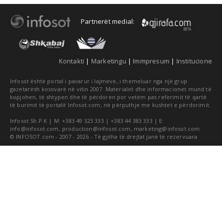
Partnerët medial:
Kontakti
|
Marketingu
|
Immpresum
|
Institucione
Infosot është portal i pavarur i lajmeve, i themeluar nga një grup
gazetarësh kosovarë në vitin 2007. Materialet dhe informacionet mund të
kopjohen, të shtypen dhe të përdoren por vetëm pas referimit të qartë
të burimit të portalit Infosot.com, në përputhje me kushtet e përdorimit.
Infosot Sh.P.K | M: +383 49 323 333 | +383 44 383 333 | E:
info@infosot.com
,
production@infosot.com
,
marketing@infosot.com
© INFOSOT.com - 2007 - 2026 - Të gjitha të drejtat janë të rezervuara