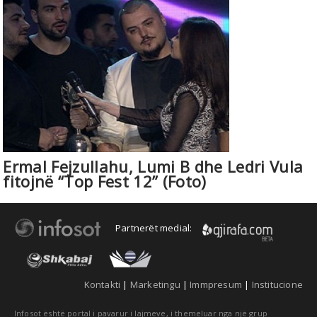
Ermal Fejzullahu, Lumi B dhe Ledri Vula
fitojnë “Top Fest 12” (Foto)
Partnerët medial:
Kontakti
|
Marketingu
|
Immpresum
|
Institucione
Infosot është portal i pavarur i lajmeve, i themeluar nga një grup