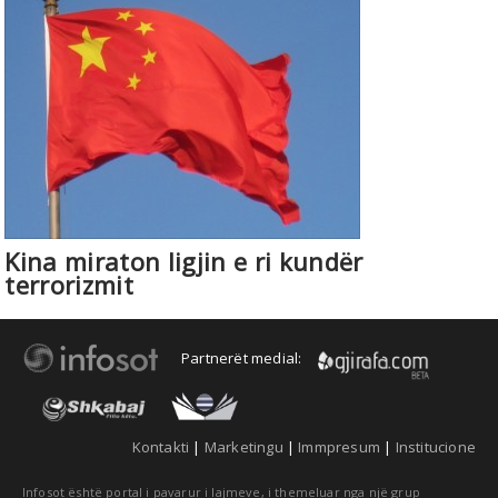
Kina miraton ligjin e ri kundër
terrorizmit
Partnerët medial:
Kontakti
|
Marketingu
|
Immpresum
|
Institucione
Infosot është portal i pavarur i lajmeve, i themeluar nga një grup