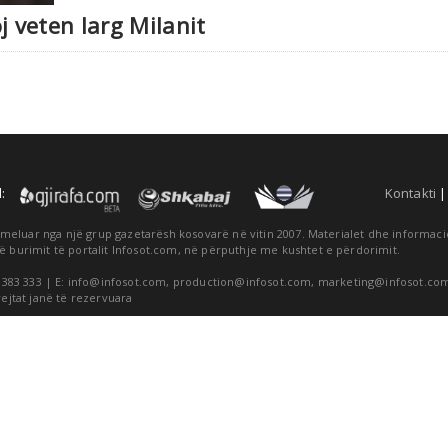
j veten larg Milanit
:
Kontakti
themeluar nga një grup gazetarësh kosovarë në vitin 2007. Materialet dhe informa
ë burimit të portalit Infosot.com, në përputhje me kushtet e përdorimit.
 383 333 | E:
info@infosot.com
,
production@infosot.com
,
marketing@infosot.co
rejtat janë të rezervuara