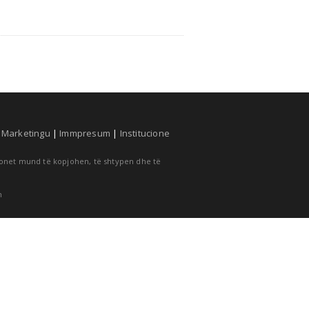
|
Marketingu
|
Immpresum
|
Institucione
cionet mund të kopjohen, të shtypen dhe të
m