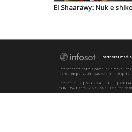
El Shaarawy: Nuk e shiko
Partnerët medial
Infosot është portal i pavarur i lajmeve, i 
përdoren por vetëm pas referimit të qartë t
Infosot Sh.P.K | M: +383 49 323 333 | +383 44
© INFOSOT.com - 2007 - 2026 - Të gjitha të d