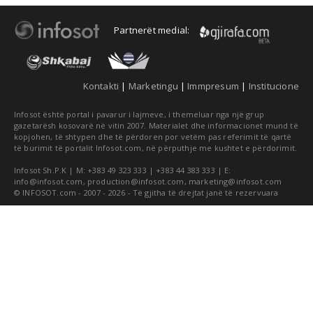
Partnerët medial:
Kontakti
|
Marketingu
|
Immpresum
|
Institucione
Infosot është portal i pavarur i lajmeve, i themeluar nga një grup
gazetarësh kosovarë në vitin 2007. Materialet dhe informacionet mund të
kopjohen, të shtypen dhe të përdoren por vetëm pas referimit të qartë
të burimit të portalit Infosot.com, në përputhje me kushtet e përdorimit.
Infosot Sh.P.K | M: +383 49 323 333 | +383 44 383 333 | E:
info@infosot.com
,
production@infosot.com
,
marketing@infosot.com
© INFOSOT.com - 2007 - 2026 - Të gjitha të drejtat janë të rezervuara