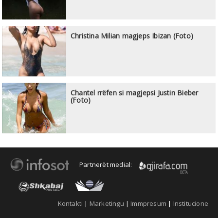
Christina Milian magjeps Ibizan (Foto)
Chantel rrëfen si magjepsi Justin Bieber
(Foto)
Partnerët medial:
Kontakti
|
Marketingu
|
Immpresum
|
Institucione