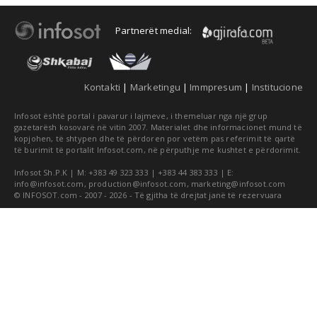
Partnerët medial:
Kontakti
|
Marketingu
|
Immpresum
|
Institucione
Infosot është portal i pavarur i lajmeve, i themeluar nga një grup
gazetarësh kosovarë në vitin 2007. Materialet dhe informacionet mund të
kopjohen, të shtypen dhe të përdoren por vetëm pas referimit të qartë
të burimit të portalit Infosot.com, në përputhje me kushtet e përdorimit.
Infosot Sh.P.K | M: +383 49 323 333 | +383 44 383 333 | E:
info@infosot.com
,
production@infosot.com
,
marketing@infosot.com
© INFOSOT.com - 2007 - 2026 - Të gjitha të drejtat janë të rezervuara