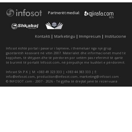
Partnerët medial:
Kontakti
|
Marketingu
|
Immpresum
|
Institucione
Infosot është portal i pavarur i lajmeve, i themeluar nga një grup
gazetarësh kosovarë në vitin 2007. Materialet dhe informacionet mund të
kopjohen, të shtypen dhe të përdoren por vetëm pas referimit të qartë
të burimit të portalit Infosot.com, në përputhje me kushtet e përdorimit.
Infosot Sh.P.K | M: +383 49 323 333 | +383 44 383 333 | E:
info@infosot.com
,
production@infosot.com
,
marketing@infosot.com
© INFOSOT.com - 2007 - 2026 - Të gjitha të drejtat janë të rezervuara