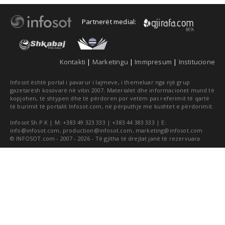
Partnerët medial:
Kontakti
|
Marketingu
|
Immpresum
|
Institucione
Infosot është portal i pavarur i lajmeve, i themeluar nga një grup
gazetarësh kosovarë në vitin 2007. Materialet dhe informacionet mund të
kopjohen, të shtypen dhe të përdoren por vetëm pas referimit të qartë
të burimit të portalit Infosot.com, në përputhje me kushtet e përdorimit.
Infosot Sh.P.K | M: +383 49 323 333 | +383 44 383 333 | E:
info@infosot.com
,
production@infosot.com
,
marketing@infosot.com
© INFOSOT.com - 2007 - 2026 - Të gjitha të drejtat janë të rezervuara