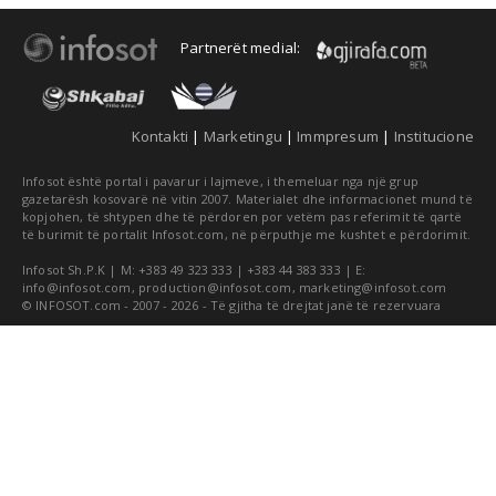
Partnerët medial:
Kontakti
|
Marketingu
|
Immpresum
|
Institucione
Infosot është portal i pavarur i lajmeve, i themeluar nga një grup
gazetarësh kosovarë në vitin 2007. Materialet dhe informacionet mund të
kopjohen, të shtypen dhe të përdoren por vetëm pas referimit të qartë
të burimit të portalit Infosot.com, në përputhje me kushtet e përdorimit.
Infosot Sh.P.K | M: +383 49 323 333 | +383 44 383 333 | E:
info@infosot.com
,
production@infosot.com
,
marketing@infosot.com
© INFOSOT.com - 2007 - 2026 - Të gjitha të drejtat janë të rezervuara