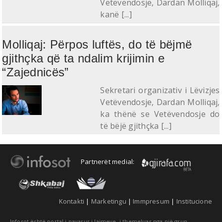
Vetëvendosje, Dardan Molliqaj,
kanë [...]
Molliqaj: Përpos luftës, do të bëjmë
gjithçka që ta ndalim krijimin e
“Zajednicës”
Sekretari organizativ i Lëvizjes
Vetëvendosje, Dardan Molliqaj,
ka thënë se Vetëvendosje do
të bëjë gjithçka [...]
Partnerët medial:
Kontakti
|
Marketingu
|
Immpresum
|
Institucione
Infosot është portal i pavarur i lajmeve, i themeluar nga një grup