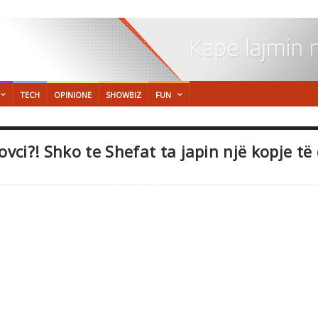
TECH
OPINIONE
SHOWBIZ
FUN
ci?! Shko te Shefat ta japin një kopje të d