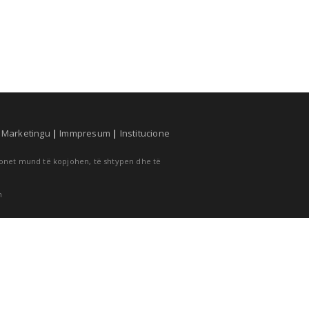
|
Marketingu
|
Immpresum
|
Institucione
cionet mund të kopjohen, të shtypen dhe të
m