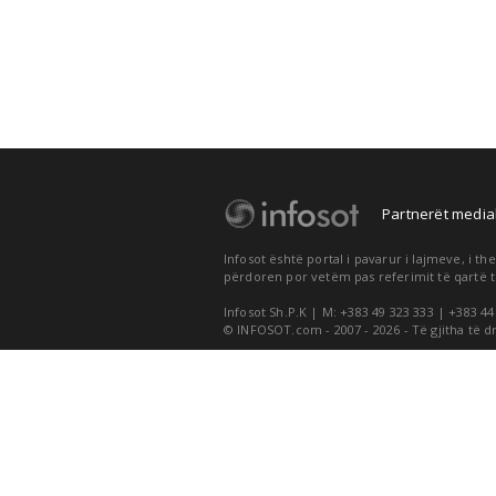
Partnerët medial
Infosot është portal i pavarur i lajmeve, i 
përdoren por vetëm pas referimit të qartë t
Infosot Sh.P.K | M: +383 49 323 333 | +383 44
© INFOSOT.com - 2007 - 2026 - Të gjitha të d