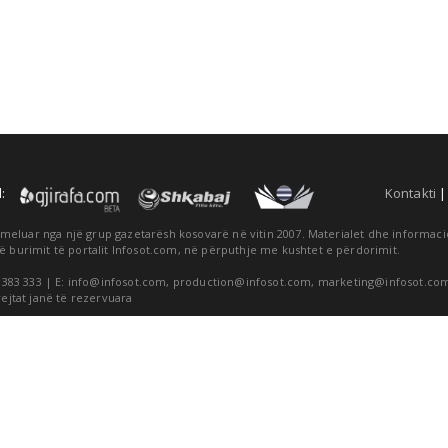
:
Kontakti
themeluar nga një grup gazetarësh kosovarë në vitin 2007. Materialet dhe informa
ë burimit të portalit Infosot.com, në përputhje me kushtet e përdorimit.
 383 333 | E:
info@infosot.com
,
production@infosot.com
,
marketing@infosot.co
rejtat janë të rezervuara