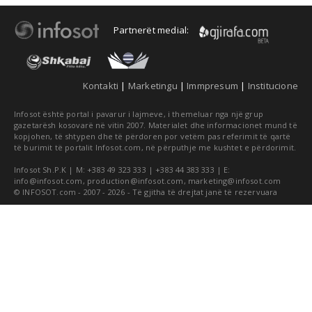
Partnerët medial:
Kontakti
|
Marketingu
|
Immpresum
|
Institucione
Infosot është portal i pavarur i lajmeve, i themeluar nga një grup
gazetarësh kosovarë në vitin 2007. Materialet dhe informacionet mund të
kopjohen, të shtypen dhe të përdoren por vetëm pas referimit të qartë
të burimit të portalit Infosot.com, në përputhje me kushtet e përdorimit.
Infosot Sh.P.K | M: +383 49 323 333 | +383 44 383 333 | E:
info@infosot.com
,
production@infosot.com
,
marketing@infosot.com
© INFOSOT.com - 2007 - 2026 - Të gjitha të drejtat janë të rezervuara