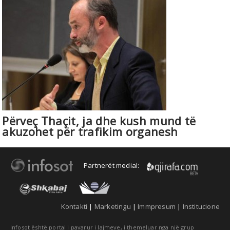
Përveç Thaçit, ja dhe kush mund të
akuzohet për trafikim organesh
Partnerët medial:
Kontakti
|
Marketingu
|
Immpresum
|
Institucione
Infosot është portal i pavarur i lajmeve, i themeluar nga një grup