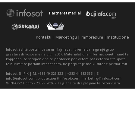
Partnerët medial:
Kontakti
|
Marketingu
|
Immpresum
|
Institucione
Infosot është portal i pavarur i lajmeve, i themeluar nga një grup
gazetarësh kosovarë në vitin 2007. Materialet dhe informacionet mund të
kopjohen, të shtypen dhe të përdoren por vetëm pas referimit të qartë
të burimit të portalit Infosot.com, në përputhje me kushtet e përdorimit.
Infosot Sh.P.K | M: +383 49 323 333 | +383 44 383 333 | E:
info@infosot.com
,
production@infosot.com
,
marketing@infosot.com
© INFOSOT.com - 2007 - 2026 - Të gjitha të drejtat janë të rezervuara