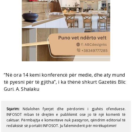
“Në ora 14 kemi konferencë për medie, dhe aty mund
të pyesni për të gjitha”, i ka thënë shkurt Gazetës Blic
Guri. A. Shalaku
Sqarim:
Ndalohen fyerjet dhe përdorimi i gjuhës ofenduese.
INFOSOT mban të drejtën e publikimit ose jo të një komenti të
caktuar. Përmbajtja e komenteve nuk pasqyron, qëndrim editorial të
redaksisë së portalit INFOSOT. Ju faleminderit për mirëkuptimin!