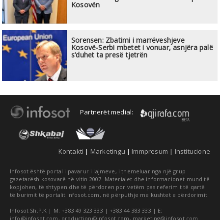
Kosovën
Sorensen: Zbatimi i marrëveshjeve
Kosovë-Serbi mbetet i vonuar, asnjëra palë
s’duhet ta presë tjetrën
Partnerët medial:
Kontakti
|
Marketingu
|
Immpresum
|
Institucione
Infosot është portal i pavarur i lajmeve, i themeluar nga një grup
gazetarësh kosovarë në vitin 2007. Materialet dhe informacionet mund të
kopjohen, të shtypen dhe të përdoren por vetëm pas referimit të qartë
të burimit të portalit Infosot.com, në përputhje me kushtet e përdorimit.
Infosot Sh.P.K | M: +383 49 323 333 | +383 44 383 333 | E:
info@infosot.com
,
production@infosot.com
,
marketing@infosot.com