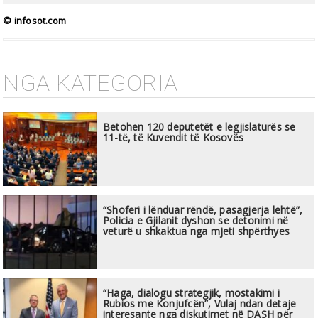
© infosot.com
NGA KATEGORIA
Betohen 120 deputetët e legjislaturës se
11-të, të Kuvendit të Kosovës
“Shoferi i lënduar rëndë, pasagjerja lehtë”,
Policia e Gjilanit dyshon se detonimi në
veturë u shkaktua nga mjeti shpërthyes
“Haga, dialogu strategjik, mostakimi i
Rubios me Konjufcën”, Vulaj ndan detaje
interesante nga diskutimet në DASH për