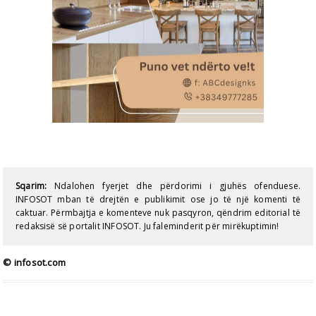
Sqarim:
Ndalohen fyerjet dhe përdorimi i gjuhës ofenduese.
INFOSOT mban të drejtën e publikimit ose jo të një komenti të
caktuar. Përmbajtja e komenteve nuk pasqyron, qëndrim editorial të
redaksisë së portalit INFOSOT. Ju faleminderit për mirëkuptimin!
© infosot.com