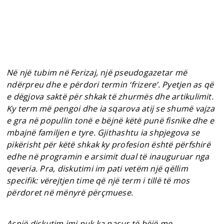
Në një tubim në Ferizaj, një pseudogazetar më
ndërpreu dhe e përdori termin ‘frizere’. Pyetjen as që
e dëgjova saktë për shkak të zhurmës dhe artikulimit.
Ky term më pengoi dhe ia sqarova atij se shumë vajza
e gra në popullin tonë e bëjnë këtë punë fisnike dhe e
mbajnë familjen e tyre. Gjithashtu ia shpjegova se
pikërisht për këtë shkak ky profesion është përfshirë
edhe në programin e arsimit dual të inauguruar nga
qeveria. Pra, diskutimi im pati vetëm një qëllim
specifik: vërejtjen time që një term i tillë të mos
përdoret në mënyrë përçmuese.
Asnjë diskutim imi nuk ka pasur të bëjë me