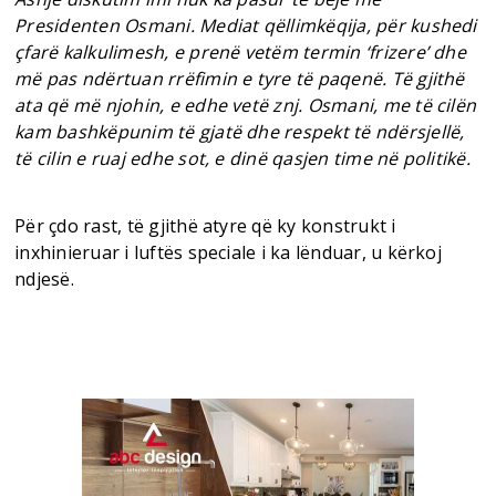
Presidenten Osmani. Mediat qëllimkëqija, për kushedi
çfarë kalkulimesh, e prenë vetëm termin ‘frizere’ dhe
më pas ndërtuan rrëfimin e tyre të paqenë. Të gjithë
ata që më njohin, e edhe vetë znj. Osmani, me të cilën
kam bashkëpunim të gjatë dhe respekt të ndërsjellë,
të cilin e ruaj edhe sot, e dinë qasjen time në politikë.
Për çdo rast, të gjithë atyre që ky konstrukt i
inxhinieruar i luftës speciale i ka lënduar, u kërkoj
ndjesë.