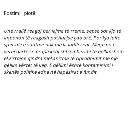
Postimi i plotë:
Unë rrallë reagoj për lajme të rreme, sepse sot kjo të
imponon të reagosh pothuajse çdo orë. Por kjo luftë
speciale e sontme nuk më la indiferent. Meqë po e
vërej qartë se prapa këtij shtrembërimi të qëllimshëm
ekzistojnë qindra mekanizma të riprodhimit me një
qëllim vërtet të keq. E qëllimi është kontaminimi i
skenës politike edhe në hapësirat e fundit.