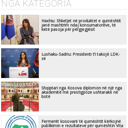
NGA KATEGORIA
Haxhiu: Shkeljet në produktet e qumështit
janë mashtrim ndaj konsumatorëve, të
ketë pasoja për përgjegjësit
Lushaku-Sadriu: Presidenti t’i takojë LDK-
së
Shqiptari nga Kosova diplomon në një nga
akademitë më prestigjioze ushtarake në
botë
Fermerët kosovarë të qumështit kërkojnë
publikimin e rezultateve për qumështin Vita