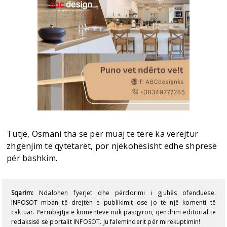
Tutje, Osmani tha se për muaj të tërë ka vërejtur
zhgënjim te qytetarët, por njëkohësisht edhe shpresë
për bashkim.
Sqarim:
Ndalohen fyerjet dhe përdorimi i gjuhës ofenduese.
INFOSOT mban të drejtën e publikimit ose jo të një komenti të
caktuar. Përmbajtja e komenteve nuk pasqyron, qëndrim editorial të
redaksisë së portalit INFOSOT. Ju faleminderit për mirëkuptimin!