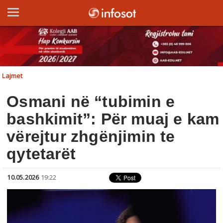
Lajmet
Osmani në “tubimin e
bashkimit”: Për muaj e kam
vërejtur zhgënjimin te
qytetarët
10.05.2026
19:22