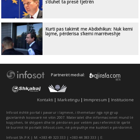
s’duhet ta presë tjetrën
Kurti pas takimit me Abdixhikun: Nuk kemi
lajme, përderisa s’kemi marrëveshje
Partnerët medial:
Kontakti
|
Marketingu
|
Immpresum
|
Institucione
Infosot është portal i pavarur i lajmeve, i themeluar nga një grup
gazetarësh kosovarë në vitin 2007. Materialet dhe informacionet mund të
kopjohen, të shtypen dhe të përdoren por vetëm pas referimit të qartë
të burimit të portalit Infosot.com, në përputhje me kushtet e përdorimit.
Infosot Sh.P.K | M: +383 49 323 333 | +383 44 383 333 | E: