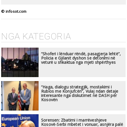
© infosot.com
NGA KATEGORIA
“Shoferi i lënduar rëndë, pasagjerja lehtë”,
Policia e Gjilanit dyshon se detonimi në
veturë u shkaktua nga mjeti shpërthyes
“Haga, dialogu strategjik, mostakimi i
Rubios me Konjufcën”, Vulaj ndan detaje
interesante nga diskutimet në DASH për
Kosovën
Sorensen: Zbatimi i marrëveshjeve
Kosovë-Serbi mbetet i vonuar, asnjëra palë