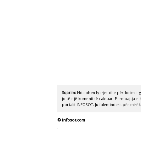
Sqarim:
Ndalohen fyerjet dhe përdorimi i 
jo të një komenti të caktuar. Përmbajtja 
portalit INFOSOT. Ju faleminderit për mirëk
© infosot.com