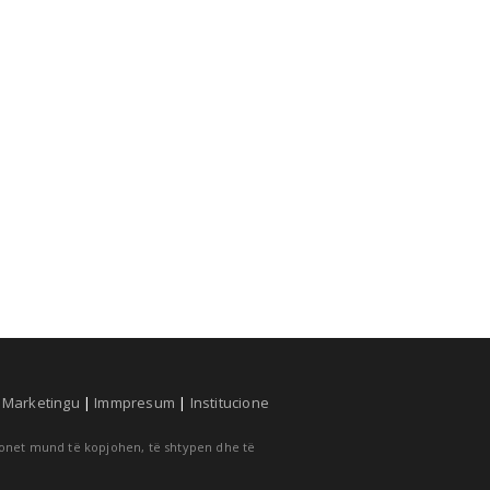
|
Marketingu
|
Immpresum
|
Institucione
cionet mund të kopjohen, të shtypen dhe të