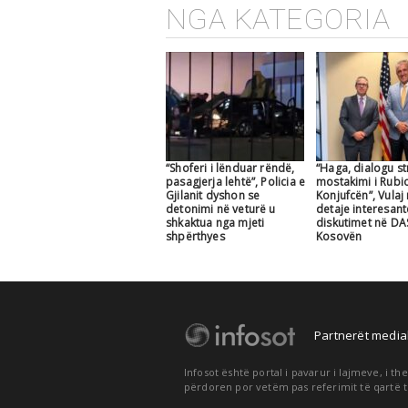
NGA KATEGORIA
“Shoferi i lënduar rëndë,
“Haga, dialogu str
pasagjerja lehtë”, Policia e
mostakimi i Rubi
Gjilanit dyshon se
Konjufcën”, Vulaj
detonimi në veturë u
detaje interesan
shkaktua nga mjeti
diskutimet në DA
shpërthyes
Kosovën
Partnerët medial
Infosot është portal i pavarur i lajmeve, i 
përdoren por vetëm pas referimit të qartë t