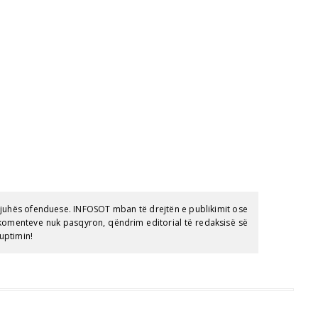
gjuhës ofenduese. INFOSOT mban të drejtën e publikimit ose
e komenteve nuk pasqyron, qëndrim editorial të redaksisë së
uptimin!