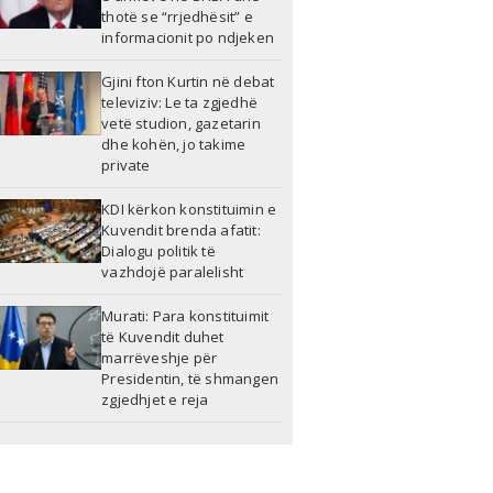
thotë se “rrjedhësit” e
informacionit po ndjeken
Gjini fton Kurtin në debat
televiziv: Le ta zgjedhë
vetë studion, gazetarin
dhe kohën, jo takime
private
KDI kërkon konstituimin e
Kuvendit brenda afatit:
Dialogu politik të
vazhdojë paralelisht
Murati: Para konstituimit
të Kuvendit duhet
marrëveshje për
Presidentin, të shmangen
zgjedhjet e reja