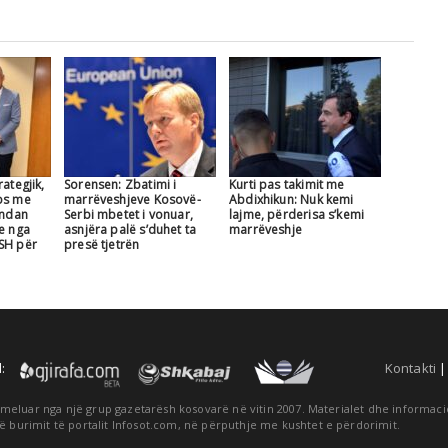
ategjik,
Sorensen: Zbatimi i
Kurti pas takimit me
os me
marrëveshjeve Kosovë-
Abdixhikun: Nuk kemi
 ndan
Serbi mbetet i vonuar,
lajme, përderisa s’kemi
te nga
asnjëra palë s’duhet ta
marrëveshje
SH për
presë tjetrën
:
Kontakti
themeluar nga një grup gazetarësh kosovarë në vitin 2007. Materialet dhe informa
ë burimit të portalit Infosot.com, në përputhje me kushtet e përdorimit.