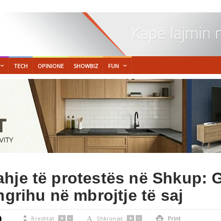
TECH
OPINIONE
SHOWBIZ
FUN
hje të protestës në Shkup: 
ngrihu në mbrojtje të saj
+
-
+
-

Rreshtat
A
Shkronjat

Print