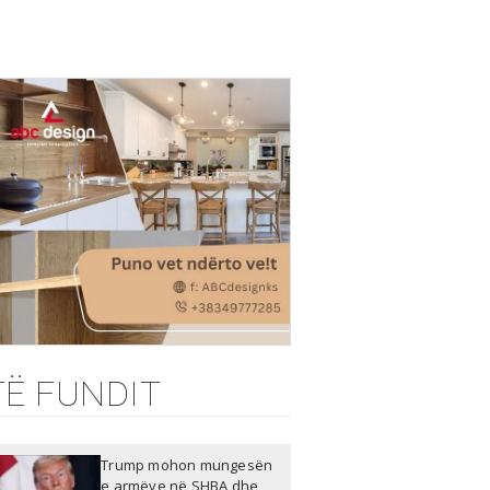
TË FUNDIT
Trump mohon mungesën
e armëve në SHBA dhe