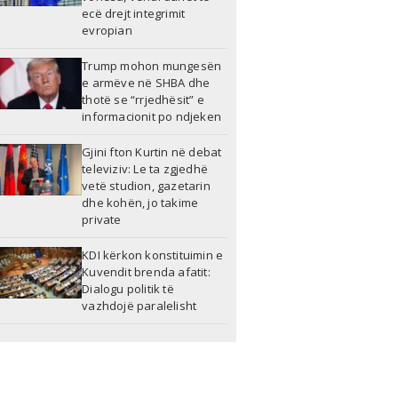
ecë drejt integrimit
evropian
Trump mohon mungesën
e armëve në SHBA dhe
thotë se “rrjedhësit” e
informacionit po ndjeken
Gjini fton Kurtin në debat
televiziv: Le ta zgjedhë
vetë studion, gazetarin
dhe kohën, jo takime
private
KDI kërkon konstituimin e
Kuvendit brenda afatit:
Dialogu politik të
vazhdojë paralelisht