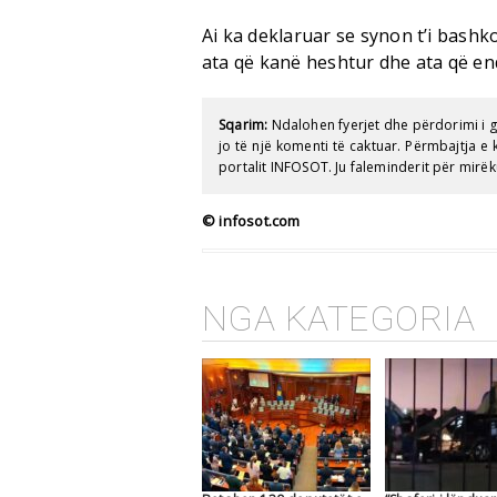
Ai ka deklaruar se synon t’i bashk
ata që kanë heshtur dhe ata që e
Sqarim:
Ndalohen fyerjet dhe përdorimi i 
jo të një komenti të caktuar. Përmbajtja 
portalit INFOSOT. Ju faleminderit për mirëk
© infosot.com
NGA KATEGORIA