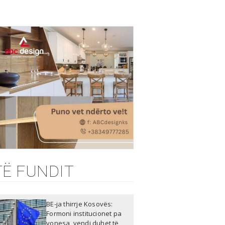
TË FUNDIT
BE-ja thirrje Kosovës:
Formoni institucionet pa
vonesa, vendi duhet të