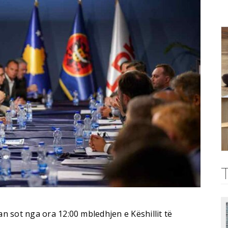
 sot nga ora 12:00 mbledhjen e Këshillit të