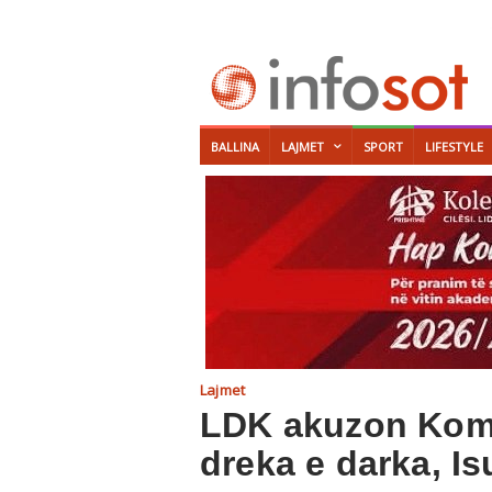
BALLINA
LAJMET
SPORT
LIFESTYLE
Lajmet
LDK akuzon Komun
dreka e darka, I