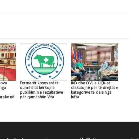
sova
Fermerët kosovarë të
IKD dhe OVL e UÇK-së
 nga
qumështit kërkojnë
diskutojnë për të drejtat e
publikimin e rezultateve
kategorive të dala nga
arake në
për qumështin Vita
lufta