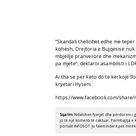
“Skandali thellohet edhe më tepër
kohësh, Drejtoria e Bujqësisë nuk d
mbjellje pranverore dhe mekanizmi
pa mjete”, deklaroi asamblisti i LD
Ai tha se për këto do të kërkojë ll
kryetari Hyseni.
https://www.facebook.com/share/
Sqarim:
Ndalohen fyerjet dhe përdorimi i 
jo të një komenti të caktuar. Përmbajtja 
portalit INFOSOT. Ju faleminderit për mirëk