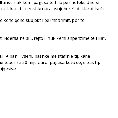
tarisë nuk kemi pagesa të tilla për hotele. Unë si
 nuk kam të nënshkruara asnjëherë”, deklaroi Isufi.
ë kenë qenë subjekt i përmbarimit, por të
 Ndërsa ne si Drejtori nuk kemi shpenzime të tilla”,
tari Alban Hyseni, bashkë me stafin e tij, kanë
 tepër se 50 mijë euro, pagesa këto që, sipas tij,
ujqësisë.