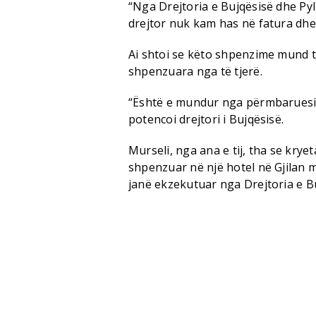
“Nga Drejtoria e Bujqësisë dhe Pyll
drejtor nuk kam has në fatura dhe
Ai shtoi se këto shpenzime mund t
shpenzuara nga të tjerë.
“Është e mundur nga përmbaruesit.
potencoi drejtori i Bujqësisë.
Murseli, nga ana e tij, tha se krye
shpenzuar në një hotel në Gjilan më
janë ekzekutuar nga Drejtoria e B