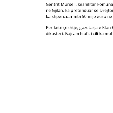
Gentrit Murseli, këshilltar komun
në Gjilan, ka pretenduar se Drejto
ka shpenzuar mbi 50 mijë euro në
Për këtë çështje, gazetarja e Klan 
dikasteri, Bajram Isufi, i cili ka mo