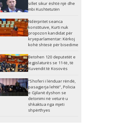
sillet sikur është një dhe
mbi Kushtetutën
Ndërpritet seanca
konstituive, Kurti nuk
propozon kandidat për
kryeparlamentar: Kërkoj
kohë shtesë për bisedime
Betohen 120 deputetët e
legjislaturës se 11-të, të
Kuvendit të Kosovës
“Shoferi i lënduar rëndë,
pasagjerja lehtë”, Policia
e Gjilanit dyshon se
detonimi në veturë u
shkaktua nga mjeti
shpërthyes