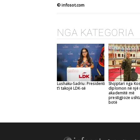
© infosot.com
NGA KATEGORIA
Lushaku-Sadriu: Presidenti
Shqiptari nga Ko
t’i takojë LDK-së
diplomon në një
akademitë më
prestigjioze usht
botë