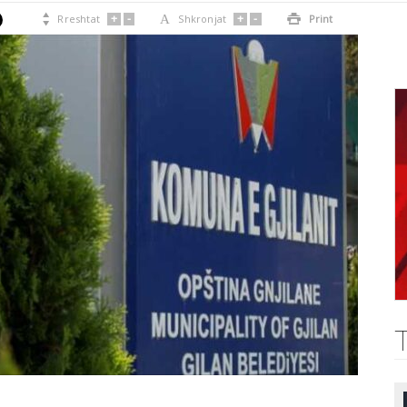
+
-
+
-

Rreshtat
A
Shkronjat

Print