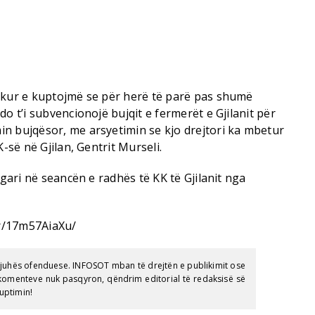
 kur e kuptojmë se për herë të parë pas shumë
o t’i subvencionojë bujqit e fermerët e Gjilanit për
n bujqësor, me arsyetimin se kjo drejtori ka mbetur
K-së në Gjilan, Gentrit Murseli.
ogari në seancën e radhës të KK të Gjilanit nga
r/17m57AiaXu/
gjuhës ofenduese. INFOSOT mban të drejtën e publikimit ose
e komenteve nuk pasqyron, qëndrim editorial të redaksisë së
uptimin!