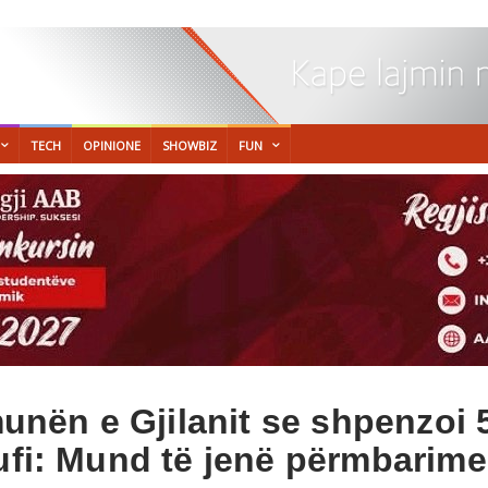
TECH
OPINIONE
SHOWBIZ
FUN
ën e Gjilanit se shpenzoi 5
sufi: Mund të jenë përmbarime