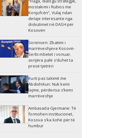
“Haga, dialogu strategjik,
mostakimi i Rubios me
Konjufcën”, Vulaj ndan
detaje interesante nga
diskutimet në DASH për
Kosovën
Sorensen: Zbatimi i
marrëveshjeve Kosovë-
Serbi mbetet i vonuar,
asnjëra palë s’duhet ta
presë tjetrën
Kurti pas takimit me
Abdixhikun: Nuk kemi
lajme, përderisa s’kemi
marrëveshje
Ambasada Gjermane: Të
formohen institucionet,
Kosova s’ka kohë për të
humbur