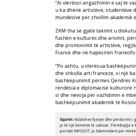
“Ai vlerësoi angazhimin e saj të v
u ka dhënë artistëve, studentëve d
mundësive për zhvillim akademik e 
ZKM tha se gjatë takimit u diskut
fushën e kulturës dhe arsimit, p
dhe promovimit të artistëve, regj
Francë dhe në hapësirën frankofo
“Po ashtu, u vlerësua bashkëpunim
dhe shkolla arti franceze, si një b
bashkëpunimit përmes Qendrës Kul
rëndësia e diplomacisë kulturore 
si dhe nevoja për vazhdimin e mbës
bashkëpunimit akademik të Kosov
Sqarim:
Ndalohen fyerjet dhe përdorimi i 
jo të një komenti të caktuar. Përmbajtja 
portalit INFOSOT. Ju faleminderit për mirëk