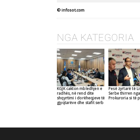
© infosot.com
NGA KATEGORIA
KGJK cakton mbledhjen e
Pesë zyrtarë të Li
radhës, në rend dite
Serbe thirren ng
shqyrtimi i dorëheqjeve të
Prokuroria si të
gjyqtarëve dhe stafit serb