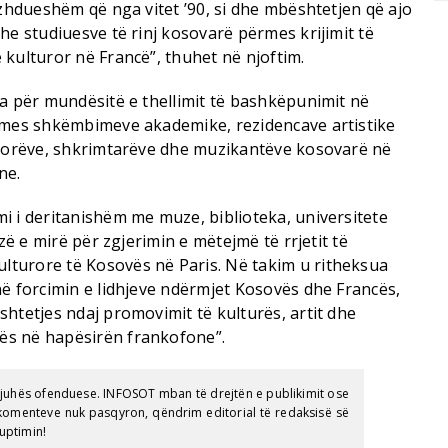
azhdueshëm që nga vitet ’90, si dhe mbështetjen që ajo
he studiuesve të rinj kosovarë përmes krijimit të
kulturor në Francë”, thuhet në njoftim.
ua për mundësitë e thellimit të bashkëpunimit në
ërmes shkëmbimeve akademike, rezidencave artistike
isorëve, shkrimtarëve dhe muzikantëve kosovarë në
ne.
i i deritanishëm me muze, biblioteka, universitete
azë e mirë për zgjerimin e mëtejmë të rrjetit të
turore të Kosovës në Paris. Në takim u ritheksua
në forcimin e lidhjeve ndërmjet Kosovës dhe Francës,
htetjes ndaj promovimit të kulturës, artit dhe
ës në hapësirën frankofone”.
gjuhës ofenduese. INFOSOT mban të drejtën e publikimit ose
e komenteve nuk pasqyron, qëndrim editorial të redaksisë së
uptimin!