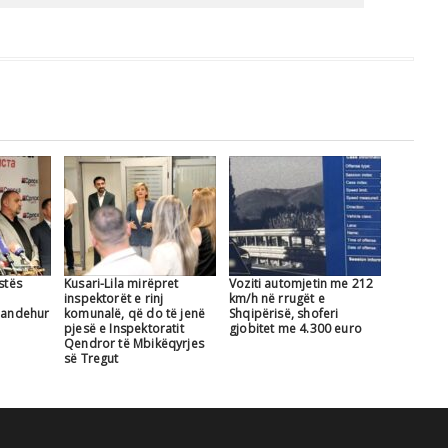
stës
Kusari-Lila mirëpret
Voziti automjetin me 212
a
inspektorët e rinj
km/h në rrugët e
 pandehur
komunalë, që do të jenë
Shqipërisë, shoferi
pjesë e Inspektoratit
gjobitet me 4.300 euro
Qendror të Mbikëqyrjes
së Tregut