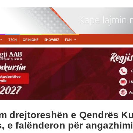
TECH
OPINIONE
SHOWBIZ
FUN
im drejtoreshën e Qendrës Ku
, e falënderon për angazhim