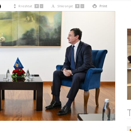
+
-
+
-

Rreshtat
A
Shkronjat

Print