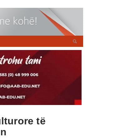
lturore të
in